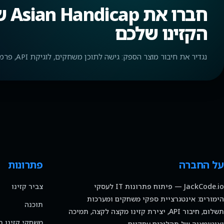
הקזינו שלכם
נגדיר את חיבור מוצר הספק: גישה לתוכן משחקים, לוגיקת API, פרמטרי השקה וליווי טכני של האינטגרציה.
על החברה
פתרונות
JackCode.io — פיתוח פתרונות IT לעסקי
צביר קזינו
הימורים: אינטגרציית ספקי משחקים ומערכות
תוכנה
תשלום, חיבור API, יצירת קזינו מקצה לקצה, תמיכה
משחקי קזינו ב
ואוטומציה של תהליכים עסקיים.