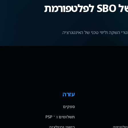
חברו את Asian Handicap של SBO לפלטפורמת
עזרה
ספקים
תשלומים ו ־ PSP
טלוויזיה
רישוי ורגולציה