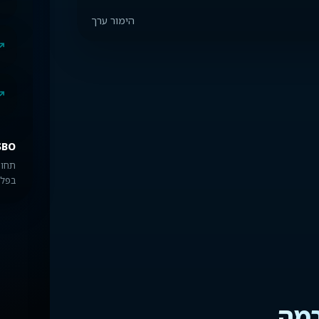
הימור ערך
SBO
תחומ
בפלט
רמה