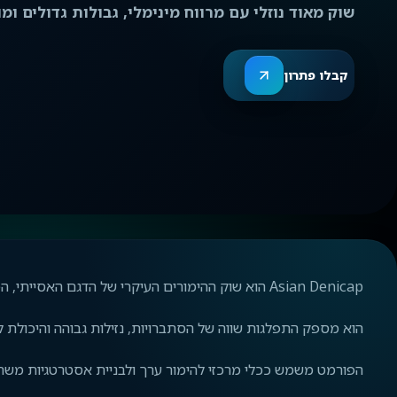
שוק מאוד נוזלי עם מרווח מינימלי, גבולות גדולים ומ
קבלו פתרון
Asian Denicap הוא שוק ההימורים העיקרי של הדגם האסייתי, המהווה את רוב תחלופת השחקנים המקצועיים.
הוא מספק התפלגות שווה של הסתברויות, נזילות גבוהה והיכולת לק
הפורמט משמש ככלי מרכזי להימור ערך ולבניית אסטרטגיות משחק