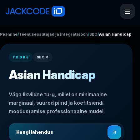
/
/
/
Peamine
Teenuseosutajad ja integratsioonid
SBO
Asian Handicap
SBO
TOODE
Asian Handicap
Väga likviidne turg, millel on minimaalne
marginaal, suured piirid ja koefitsiendi
moodustamise professionaalne mudel.
Hangi lahendus