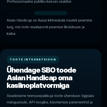
Professionaalse publiku kasvav usaldus
Asian Handicap on Aasia kihlvedude mudeli peamine
turg, mis loob reaalspordi peamise likviidsuse ja
käibe.
TOOTE INTEGRATSIOON
Ühendage SBO toode
Asian Handicap oma
kasiinoplatvormiga
Seadistame teenusepakkuja toote ühenduse: ligipääs
mängusisule, API-loogika, käivitamise parameetrid ja