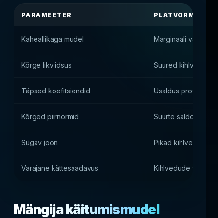
PARAMEETER
PLATVORMI VÄÄ
Kaheallikaga mudel
Marginaali vähenda
Kõrge likviidsus
Suured kihlvedude
Täpsed koefitsiendid
Usaldus professiona
Kõrged piirnormid
Suurte saldodega t
Sügav joon
Pikad kihlveoüritus
Varajane kättesaadavus
Kihlvedude väärtus
Mängija käitumismudel