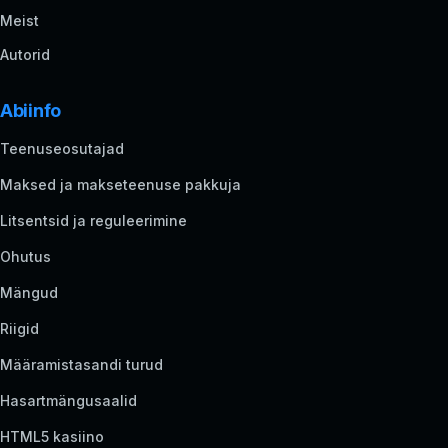
Meist
Autorid
Abiinfo
Teenuseosutajad
Maksed ja makseteenuse pakkuja
Litsentsid ja reguleerimine
Ohutus
Mängud
Riigid
Määramistasandi turud
Hasartmängusaalid
HTML5 kasiino