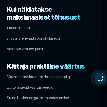
Kui näidatakse
maksimaalset tõhusust
1 tasandi turud
2. aste arenenud spordiliiklusega
Aasia kihlvedude publik
Käitaja praktiline väärtus
Maksimaalne käive madala marginaaliga
Ligitõmbavad väärtuspeedid
Suure likviidsusega liini moodustamine