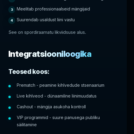
Meelitab professionaalseid mängijaid
Suurendab usaldust liini vastu
See on spordiraamatu likviidsuse alus.
Integratsiooniloogika
Teosed koos:
Prematch - peamine kihlvedude stsenaarium
Live kihlveod - dünaamiline liinimuudatus
Cashout - mängija asukoha kontroll
VIP programmid - suure panusega publiku
säilitamine