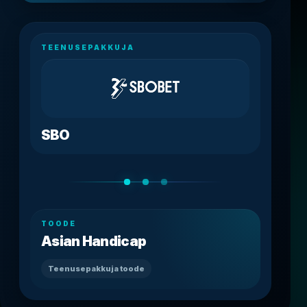
TEENUSEPAKKUJA
SBO
TOODE
Asian Handicap
Teenusepakkuja toode