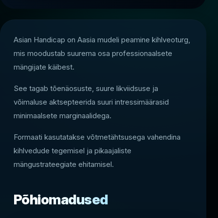
Asian Handicap on Aasia mudeli peamine kihlveoturg,
mis moodustab suurema osa professionaalsete
mängijate käibest.
See tagab tõenäosuste, suure likviidsuse ja
võimaluse aktsepteerida suuri intressimäärasid
minimaalsete marginaalidega.
Formaati kasutatakse võtmetähtsusega vahendina
kihlvedude tegemisel ja pikaajaliste
mängustrateegiate ehitamisel.
Põhiomadused