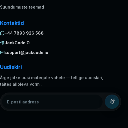
Suundumuste teemad
Kontaktid
+44 7893 926 588
JackCodeIO
support@jackcode.io
Uudiskiri
Ärge jätke uusi materjale vahele — tellige uudiskiri,
täites alloleva vormi.
E-posti aadress