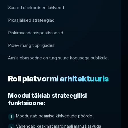
Suured ühekordsed kihlveod
Pikaajalised strateegiad
Riskimaandamispositsioonid
Pidev mäng tippliigades
Aasia ebasoodne on turg suure kogusega publikule.
Roll platvormi arhitektuuris
Moodul täidab strateegilisi
funktsioone:
Moodustab peamise kihlvedude pöörde
Vähendab keskmist marginaali mahu kasvuga