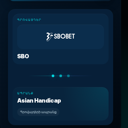
ՊՐՈՎԱՅԴԵՐ
SBO
ԱՊՐԱՆՔ
Asian Handicap
Պրովայդերի ապրանք