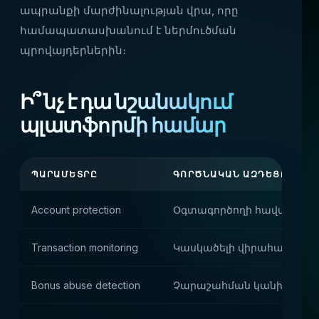
ապրանքի մարժինալության վրա, որը
համապատասխանում է ներմուծման
պրովայդերներին։
Ի՞ նչ է դա նշանակում
պլատֆորմի համար
ՊԱՐԱՄԵՏՐԸ
ԳՈՐԾՆԱԿԱՆ ԱԶԴԵՑՈՒԹՅՈ
Account protection
Օգտագործողի հավասարակ
Transaction monitoring
Կասկածելի վիրահատությո
Bonus abuse detection
Չարաշահման կանխումը