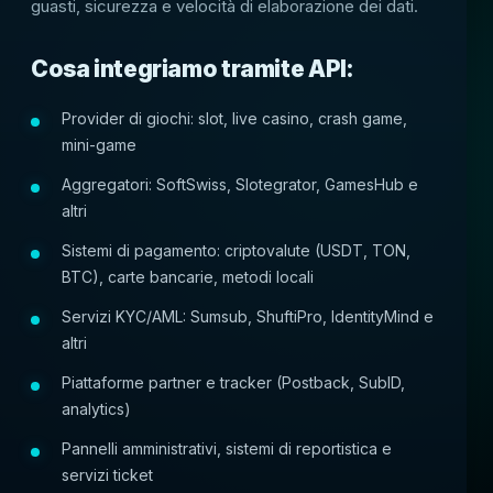
guasti, sicurezza e velocità di elaborazione dei dati.
Cosa integriamo tramite API:
Provider di giochi: slot, live casino, crash game,
mini-game
Aggregatori: SoftSwiss, Slotegrator, GamesHub e
altri
Sistemi di pagamento: criptovalute (USDT, TON,
BTC), carte bancarie, metodi locali
Servizi KYC/AML: Sumsub, ShuftiPro, IdentityMind e
altri
Piattaforme partner e tracker (Postback, SubID,
analytics)
Pannelli amministrativi, sistemi di reportistica e
servizi ticket