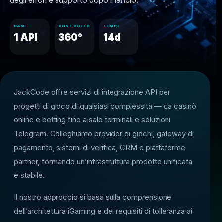
degli errori e supporto dopo il lancio.
BASE
CONTROLLO
TEMPI
1 API
360°
14d
JackCode offre servizi di integrazione API per
progetti di gioco di qualsiasi complessità — da casinò
online e betting fino a sale terminali e soluzioni
Telegram. Colleghiamo provider di giochi, gateway di
pagamento, sistemi di verifica, CRM e piattaforme
partner, formando un’infrastruttura prodotto unificata
e stabile.
Il nostro approccio si basa sulla comprensione
dell’architettura iGaming e dei requisiti di tolleranza ai