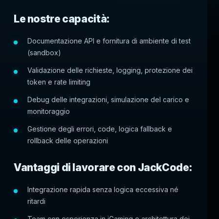
Le nostre capacità:
Documentazione API e fornitura di ambiente di test
(sandbox)
Validazione delle richieste, logging, protezione dei
token e rate limiting
Debug delle integrazioni, simulazione del carico e
monitoraggio
Gestione degli errori, code, logica fallback e
rollback delle operazioni
Vantaggi di lavorare con JackCode:
Integrazione rapida senza logica eccessiva né
ritardi
Team con esperienza in iGaming e architettura dei