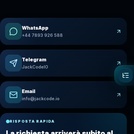
WhatsApp
+44 7893 926 588
Telegram
JackCodeIO
Email
info@jackcode.io
RISPOSTA RAPIDA
La richiesta arriverà subito al