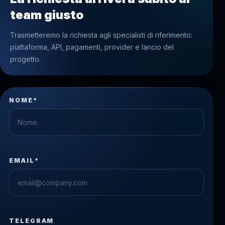
team giusto
Trasmetteremo la richiesta agli specialisti di riferimento:
piattaforma, API, pagamenti, provider e lancio del
progetto.
NOME*
EMAIL*
TELEGRAM