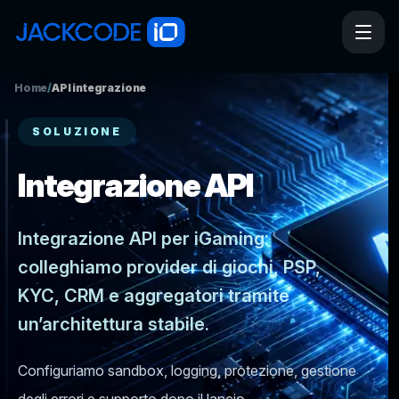
Home
/
API integrazione
SOLUZIONE
Integrazione API
Integrazione API per iGaming:
colleghiamo provider di giochi, PSP,
KYC, CRM e aggregatori tramite
un’architettura stabile.
Configuriamo sandbox, logging, protezione, gestione