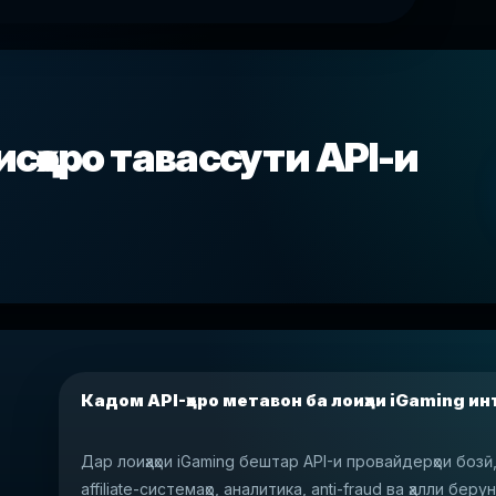
висҳоро тавассути API-и
Кадом API-ҳоро метавон ба лоиҳаи iGaming и
Дар лоиҳаҳои iGaming бештар API-и провайдерҳои бозӣ
affiliate-системаҳо, аналитика, anti-fraud ва ҳалли бе