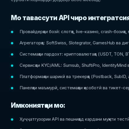
Мо тавассути API чиро интегратси
Провайдерҳои бозӣ: слотҳо, live-казино, crash-бозиҳо,
Агрегаторҳо: SoftSwiss, Slotegrator, GamesHub ва ди
Системаҳои пардохт: криптовалютаҳо (USDT, TON, BTC
Сервисҳои KYC/AML: Sumsub, ShuftiPro, IdentityMind 
Платформаҳои шарикӣ ва трекерҳо (Postback, SubID, 
Панелҳои маъмурӣ, системаҳои ҳисоботӣ ва тикет-се
Имкониятҳои мо:
Ҳуҷҷатгузории API ва пешниҳод кардани муҳити тест