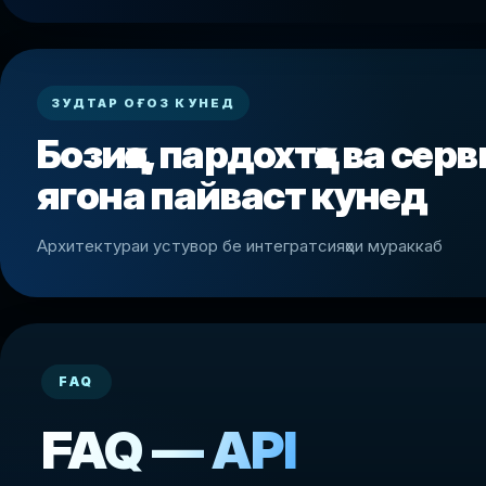
ЗУДТАР ОҒОЗ КУНЕД
Бозиҳо, пардохтҳо ва сер
ягона пайваст кунед
Архитектураи устувор бе интегратсияҳои мураккаб
FAQ
FAQ — API