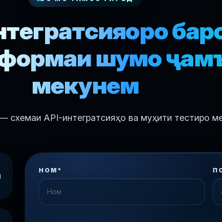
нтегратсияҳоро бар
формаи шумо ҷам
мекунем
 — схемаи API-интегратсияҳо ва муҳити тестиро м
НОМ*
П