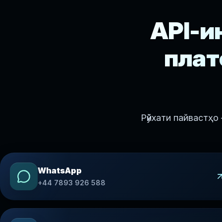
API-и
плат
Рӯйхати пайвастҳо
WhatsApp
+44 7893 926 588