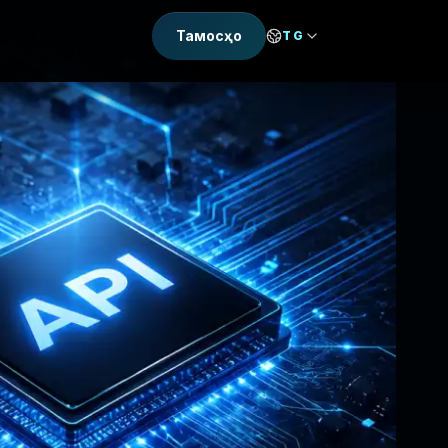
Тамосҳо
TG