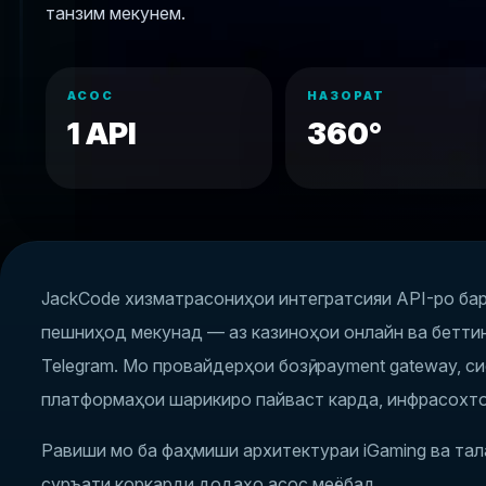
танзим мекунем.
АСОС
НАЗОРАТ
1 API
360°
JackCode хизматрасониҳои интегратсияи API-ро баро
пешниҳод мекунад — аз казиноҳои онлайн ва беттин
Telegram. Мо провайдерҳои бозӣ, payment gateway, 
платформаҳои шарикиро пайваст карда, инфрасохто
Равиши мо ба фаҳмиши архитектураи iGaming ва тала
суръати коркарди додаҳо асос меёбад.