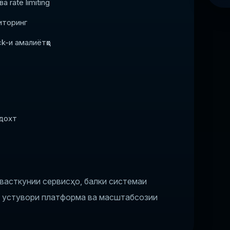
 rate limiting
иторинг
ack-и амалиётҳо
рдохт
йвасткунии сервисҳо, балки системаи
и устувори платформа ва масштабсозии