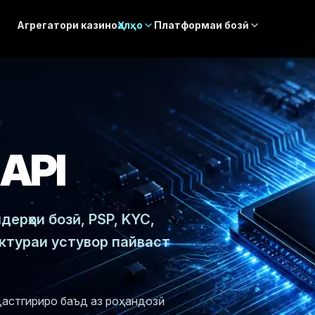
Агрегатори казино
Ҳалҳо
Платформаи бозӣ
API
дерҳои бозӣ, PSP, KYC,
ектураи устувор пайваст
дастгириро баъд аз роҳандозӣ