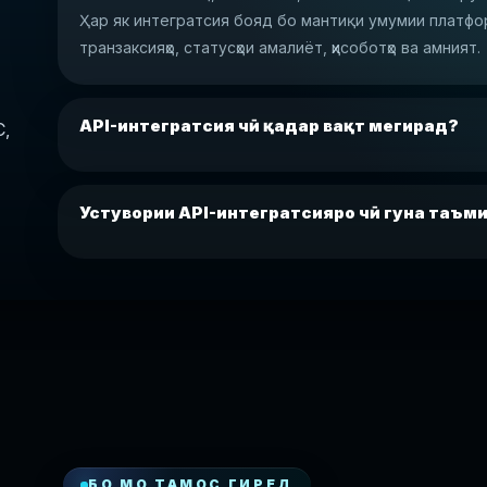
Ҳар як интегратсия бояд бо мантиқи умумии платфор
транзаксияҳо, статусҳои амалиёт, ҳисоботҳо ва амният.
API-интегратсия чӣ қадар вақт мегирад?
C,
Устувории API-интегратсияро чӣ гуна таъм
БО МО ТАМОС ГИРЕД