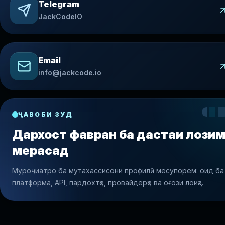
Telegram
JackCodeIO
Email
info@jackcode.io
ҶАВОБИ ЗУД
Дархост фавран ба дастаи лози
мерасад
Муроҷиатро ба мутахассисони профилӣ месупорем: оид ба
платформа, API, пардохтҳо, провайдерҳо ва оғози лоиҳа.