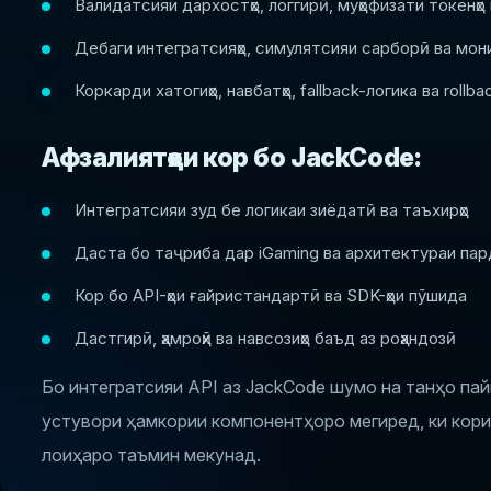
Валидатсияи дархостҳо, логгирӣ, муҳофизати токенҳо ва
Дебаги интегратсияҳо, симулятсияи сарборӣ ва мон
Коркарди хатогиҳо, навбатҳо, fallback-логика ва rollb
Афзалиятҳои кор бо JackCode:
Интегратсияи зуд бе логикаи зиёдатӣ ва таъхирҳо
Даста бо таҷриба дар iGaming ва архитектураи па
Кор бо API-ҳои ғайристандартӣ ва SDK-ҳои пӯшида
Дастгирӣ, ҳамроҳӣ ва навсозиҳо баъд аз роҳандозӣ
Бо интегратсияи API аз JackCode шумо на танҳо па
устувори ҳамкории компонентҳоро мегиред, ки кор
лоиҳаро таъмин мекунад.