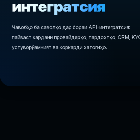
интегратсия
Ҷавобҳо ба саволҳо дар бораи API-интегратсия:
пайваст кардани провайдерҳо, пардохтҳо, CRM, KY
устуворӣ, амният ва коркарди хатогиҳо.