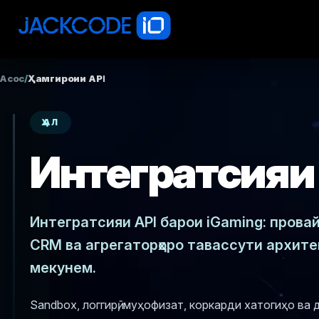
Асосӣ
/
Ҳамгироии API
ҲАЛ
Интегратсияи 
Интегратсияи API барои iGaming: провай
CRM ва агрегаторҳоро тавассути архит
мекунем.
Sandbox, логгирӣ, муҳофизат, коркарди хатогиҳо ва 