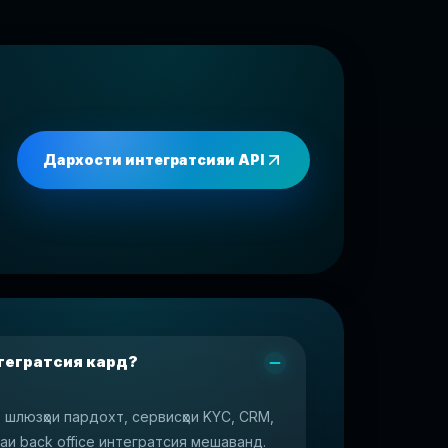
Дархости интегратсияи API
нтегратсия кард?
, шлюзҳои пардохт, сервисҳои KYC, CRM,
рунаи back office интегратсия мешаванд.