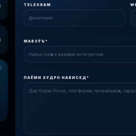
TELEGRAM
W
МАВЗӮЪ*
Check the form fields
Please fix the highlighted fields.
ПАЁМИ ХУДРО НАВИСЕД*
м