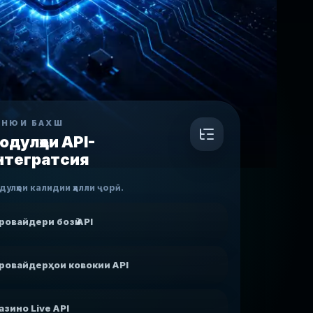
ЕНЮИ БАХШ
одулҳои API-
нтегратсия
улҳои калидии ҳалли ҷорӣ.
ровайдери бозӣ API
ровайдерҳои ковокии API
азино Live API