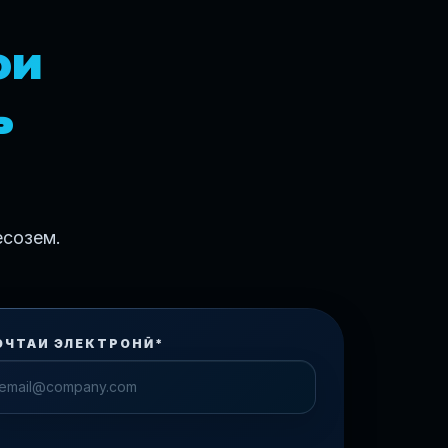
ои
ъ
есозем.
ОЧТАИ ЭЛЕКТРОНӢ*