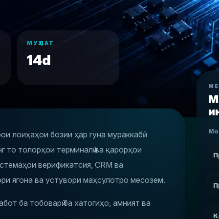
МУҲЛАТ
14d
М
М
и
Мод
и лоиҳаҳои бозии ҳар гуна мураккабӣ
г то толорҳои терминалӣ ва қарорҳои
П
системаҳои верификатсия, CRM ва
ри ягона ва устувори маҳсулотро месозем.
П
бот ба тобоварӣ ба хатогиҳо, амният ва
К