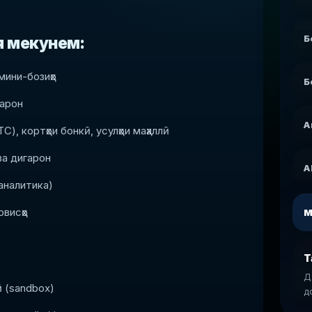
Б
я мекунем:
 мини-бозиҳо
Б
гарон
А
), кортҳои бонкӣ, усулҳои маҳаллӣ
ва дигарон
A
аналитика)
рвисҳо
М
Т
Д
ӣ (sandbox)
д