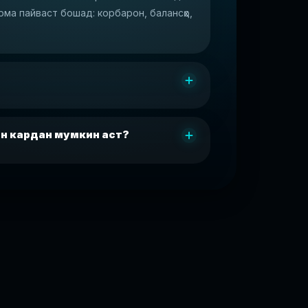
ма пайваст бошад: корбарон, балансҳо,
ин кардан мумкин аст?