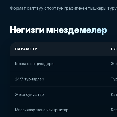
Формат салттуу спорттун графигинен тышкары туруктуу
Негизги мүнөздөмөлөрү
ПАРАМЕТР
ПЛ
Кыска оюн циклдери
Жо
24/7 турнирлер
Ту
Жеке сунуштар
Ка
Миссиялар жана чакырыктар
Ret