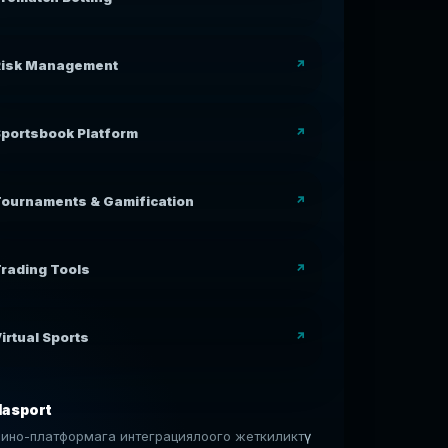
Risk Management
portsbook Platform
ournaments & Gamification
rading Tools
irtual Sports
lasport
ино-платформага интеграциялоого жеткиликтүү