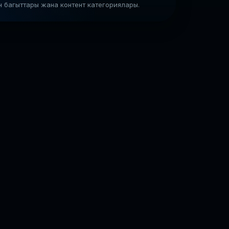
 багыттары жана контент категориялары.