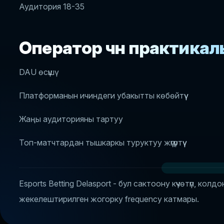
Аудитория 18-35
Оператор үчүн практика
DAU өсүшү
Платформанын ичиндеги убакытты көбөйтүү
Жаңы аудиторияны тартуу
Топ-матчтардан тышкаркы туруктуу жүгүртүү
Esports Betting Delasport - бул сактоону күчөтүп, колдону
жекелештирилген жогорку frequency катмары.