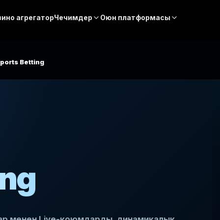
зино агрегатор
Чечимдер
Оюн платформасы
ports Betting
ing
ар менен Live-коюмдарды, динамикалык