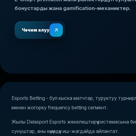
бонустарды жана gamification-механиктер.
Чечим алуу
Esports Betting - бул кыска матчтар, туруктуу тур
менен жогорку frequency betting сегмент.
Жылы Delasport Esports жекелештирүү системасына 
сунуштар, аны күнүмдүк иш-жагдайда айлантат.