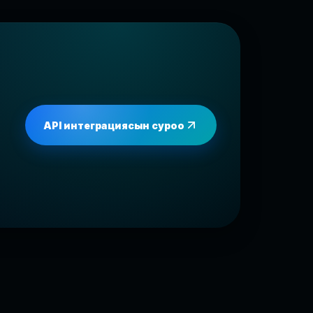
API интеграциясын суроо