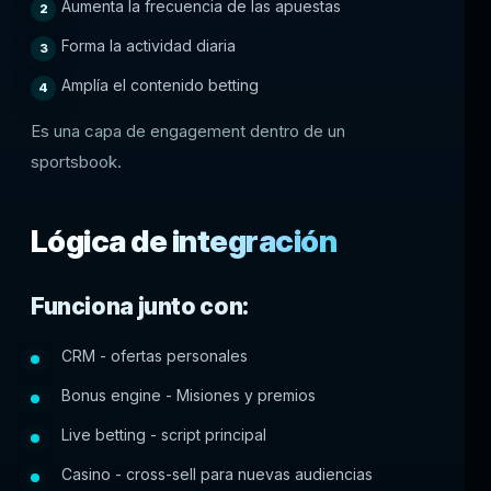
Aumenta la frecuencia de las apuestas
Forma la actividad diaria
Amplía el contenido betting
Es una capa de engagement dentro de un
sportsbook.
Lógica de integración
Funciona junto con:
CRM - ofertas personales
Bonus engine - Misiones y premios
Live betting - script principal
Casino - cross-sell para nuevas audiencias