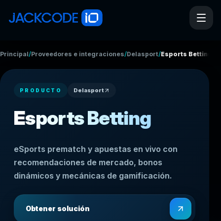
/
/
/
Principal
Proveedores e integraciones
Delasport
Esports Betting
Delasport
PRODUCTO
Esports Betting
eSports prematch y apuestas en vivo con
recomendaciones de mercado, bonos
dinámicos y mecánicas de gamificación.
Obtener solución