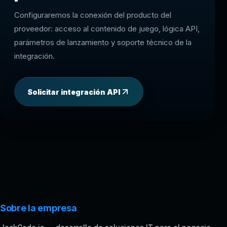
Configuraremos la conexión del producto del
proveedor: acceso al contenido de juego, lógica API,
parámetros de lanzamiento y soporte técnico de la
integración.
Solicitar integración API
Sobre la empresa