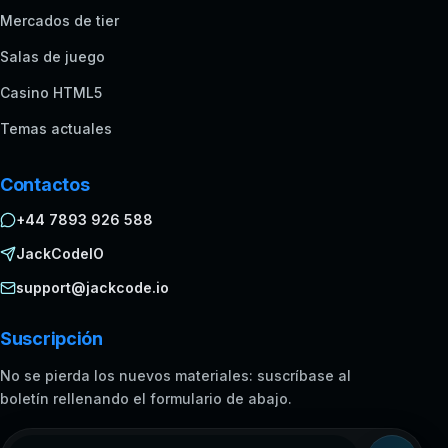
Mercados de tier
Salas de juego
Casino HTML5
Temas actuales
Contactos
+44 7893 926 588
JackCodeIO
support@jackcode.io
Suscripción
No se pierda los nuevos materiales: suscríbase al
boletín rellenando el formulario de abajo.
Dirección de correo electrónico