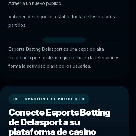
Atraer a un nuevo público
Volumen de negocios estable fuera de los mejores
partidos
Esports Betting Delasport es una capa de alta
frecuencia personalizada que refuerza la retención y
forma la actividad diaria de los usuarios.
INTEGRACIÓN DEL PRODUCTO
Conecte Esports Betting
de Delasport a su
plataforma de casino