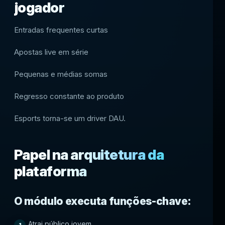
jogador
Entradas frequentes curtas
Apostas live em série
Pequenas e médias somas
Regresso constante ao produto
Esports torna-se um driver DAU.
Papel na arquitetura da
plataforma
O módulo executa funções-chave:
Atrai público jovem