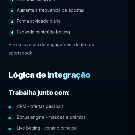
Aumenta a frequência de apostas
Forma atividade diária
Expandir conteúdo betting
É uma camada de engagement dentro do
sportsbook.
Lógica de integração
Trabalha junto com:
CRM - ofertas pessoais
Bônus engine - missões e prêmios
Live betting - cenário principal