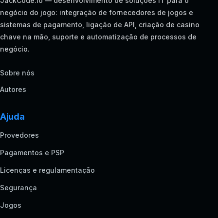
JackCode.io — desenvolvimento de soluções IT para o
negócio do jogo: integração de fornecedores de jogos e
sistemas de pagamento, ligação de API, criação de casino
chave na mão, suporte e automatização de processos de
negócio.
Sobre nós
Autores
Ajuda
Provedores
Pagamentos e PSP
Licenças e regulamentação
Segurança
Jogos