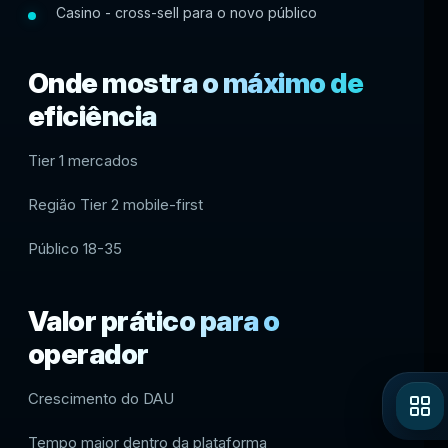
Casino - cross-sell para o novo público
Onde mostra o máximo de
eficiência
Tier 1 mercados
Região Tier 2 mobile-first
Público 18-35
Valor prático para o
operador
Crescimento do DAU
Tempo maior dentro da plataforma