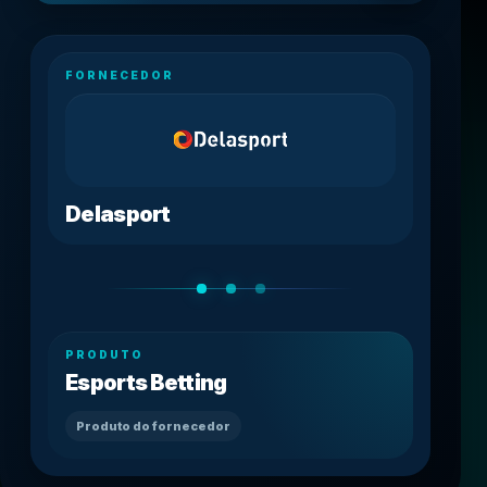
FORNECEDOR
Delasport
PRODUTO
Esports Betting
Produto do fornecedor