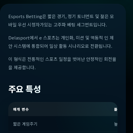
Esports Betting은 짧은 경기, 정기 토너먼트 및 젊은 모
바일 우선 시청자가있는 고주파 베팅 세그먼트입니다.
Delasport에서 e 스포츠는 개인화, 미션 및 역동적 인 제
안 시스템에 통합되어 일상 활동 시나리오로 전환됩니다.
이 형식은 전통적인 스포츠 일정을 벗어난 안정적인 회전율
을 제공합니다.
주요 특성
매개 변수
플랫폼 가
짧은 게임주기
높은 베팅