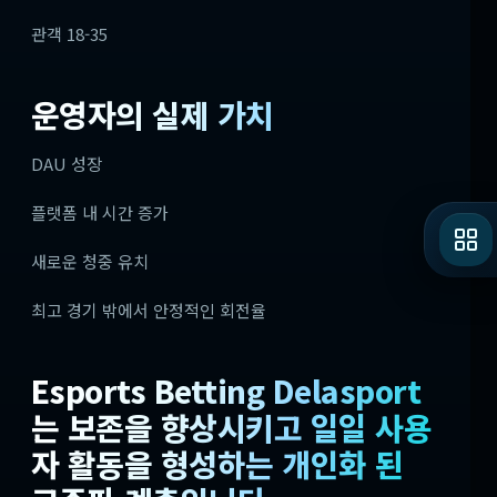
관객 18-35
운영자의 실제 가치
DAU 성장
플랫폼 내 시간 증가
새로운 청중 유치
최고 경기 밖에서 안정적인 회전율
Esports Betting Delasport
는 보존을 향상시키고 일일 사용
자 활동을 형성하는 개인화 된