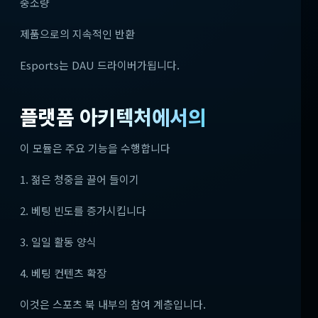
중소량
제품으로의 지속적인 반환
Esports는 DAU 드라이버가됩니다.
플랫폼 아키텍처에서의
이 모듈은 주요 기능을 수행합니다
1. 젊은 청중을 끌어 들이기
2. 베팅 빈도를 증가시킵니다
3. 일일 활동 양식
4. 베팅 컨텐츠 확장
이것은 스포츠 북 내부의 참여 계층입니다.