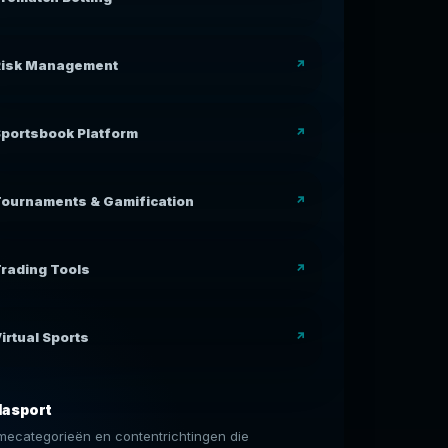
Risk Management
portsbook Platform
ournaments & Gamification
rading Tools
irtual Sports
lasport
ecategorieën en contentrichtingen die