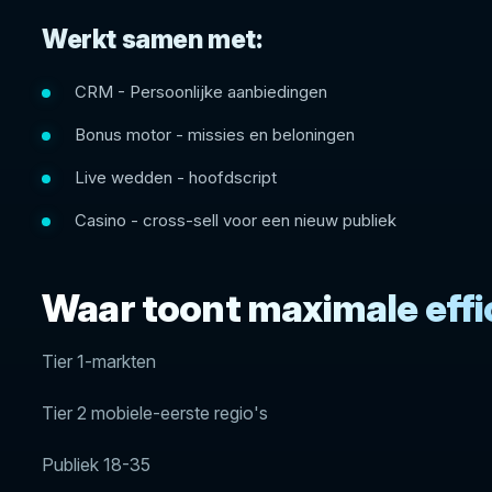
Werkt samen met:
CRM - Persoonlijke aanbiedingen
Bonus motor - missies en beloningen
Live wedden - hoofdscript
Casino - cross-sell voor een nieuw publiek
Waar toont maximale effi
Tier 1-markten
Tier 2 mobiele-eerste regio's
Publiek 18-35