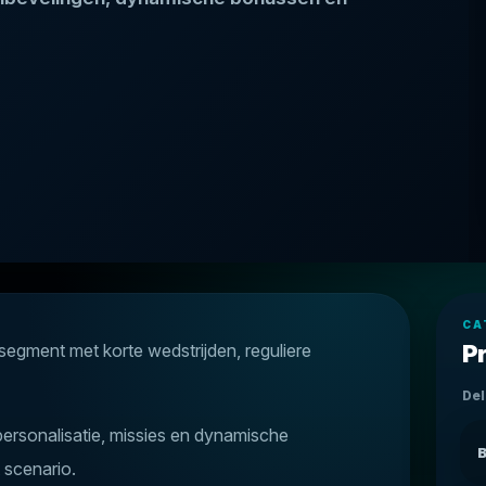
CA
egment met korte wedstrijden, reguliere
P
Del
personalisatie, missies en dynamische
t scenario.