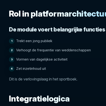
Rol in platformarchitectu
De module voert belangrijke functies 
Trekt een jong publiek
Verhoogt de frequentie van weddenschappen
Vormen van dagelijkse activiteit
Zet inzetinhoud uit
Dit is de verlovingslaag in het sportboek.
Integratielogica