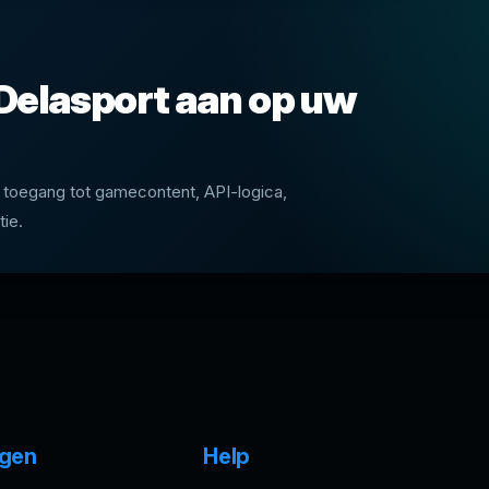
 Delasport aan op uw
n: toegang tot gamecontent, API-logica,
ie.
ngen
Help