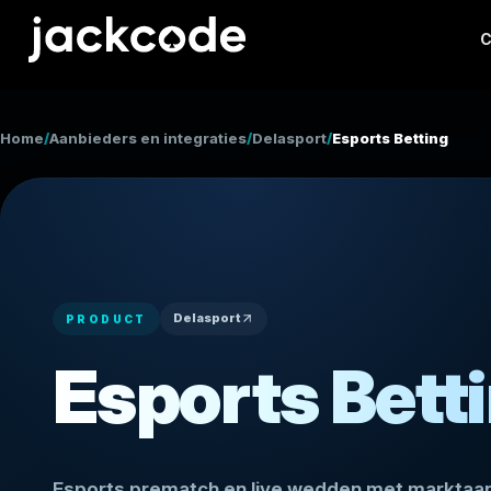
C
Home
/
Aanbieders en integraties
/
Delasport
/
Esports Betting
Delasport
PRODUCT
Esports Bett
Esports prematch en live wedden met marktaa