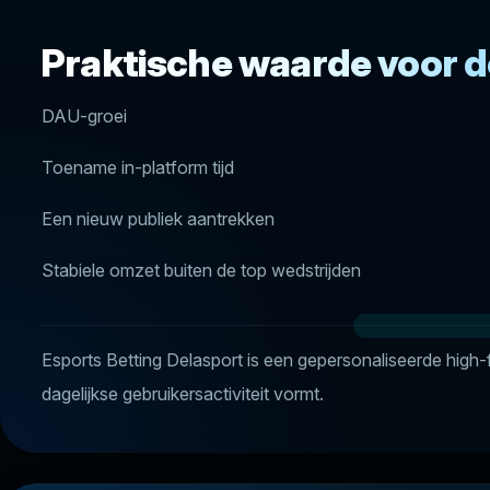
Praktische waarde voor d
DAU-groei
Toename in-platform tijd
Een nieuw publiek aantrekken
Stabiele omzet buiten de top wedstrijden
Esports Betting Delasport is een gepersonaliseerde high-f
dagelijkse gebruikersactiviteit vormt.