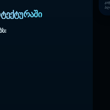
კა
პლ
ტექტურაში
ბს: