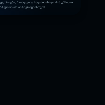
ტეგორიები, რომლებიც ხელმისაწვდომია კაზინო-
ატფორმაში ინტეგრაციისთვის.