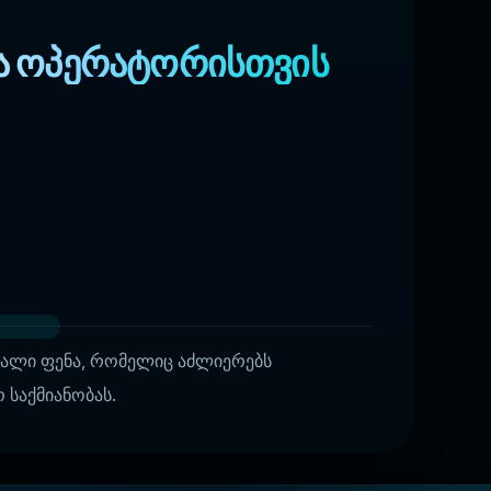
ა ოპერატორისთვის
მაღალი ფენა, რომელიც აძლიერებს
 საქმიანობას.