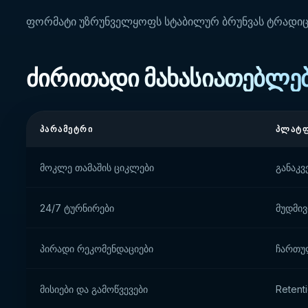
ფორმატი უზრუნველყოფს სტაბილურ ბრუნვას ტრადიცი
ძირითადი მახასიათებლე
ᲞᲐᲠᲐᲛᲔᲢᲠᲘ
ᲞᲚᲐᲢᲤ
მოკლე თამაშის ციკლები
განაკვ
24/7 ტურნირები
მუდმივ
პირადი რეკომენდაციები
ჩართუ
მისიები და გამოწვევები
Retent