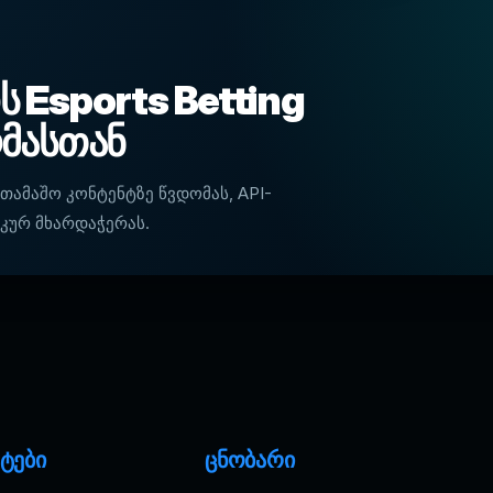
ს Esports Betting
მასთან
თამაშო კონტენტზე წვდომას, API-
იკურ მხარდაჭერას.
ტები
ცნობარი