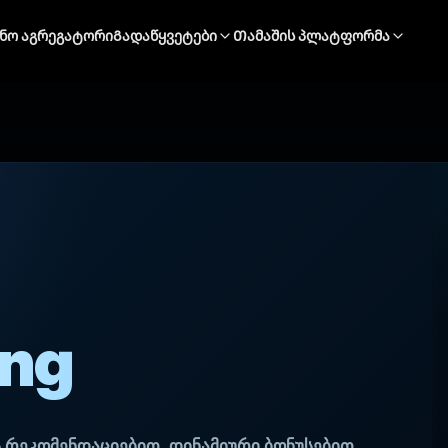
ინო აგრეგატორი
Გადაწყვეტები
Თამაშის პლატფორმა
ing
ს რეკომენდაციებით, დინამიური ბონუსებით