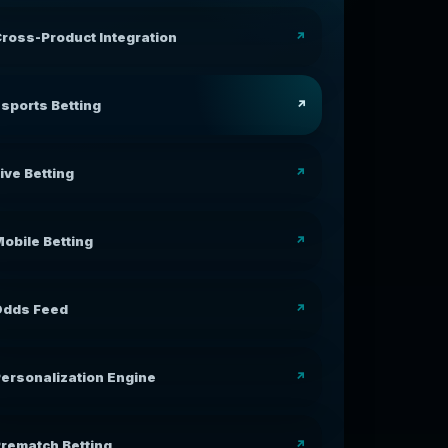
ross-Product Integration
sports Betting
ive Betting
obile Betting
Odds Feed
ersonalization Engine
rematch Betting