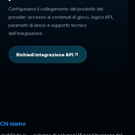
Configuriamo il collegamento del prodotto del
provider: accesso ai contenuti di gioco, logica API,
parametri di lancio e supporto tecnico
dell’integrazione.
Richiedi integrazione API
Chi siamo