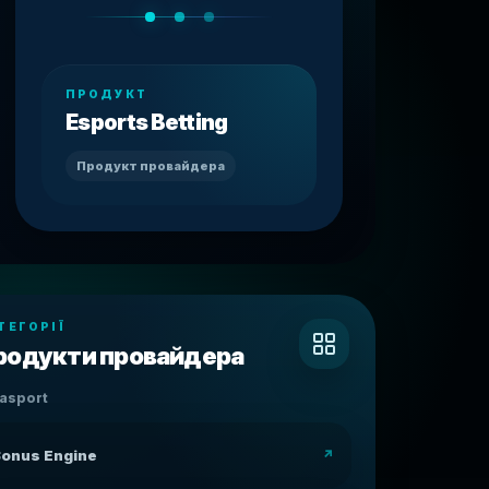
ПРОДУКТ
Esports Betting
Продукт провайдера
ТЕГОРІЇ
родукти провайдера
asport
Bonus Engine