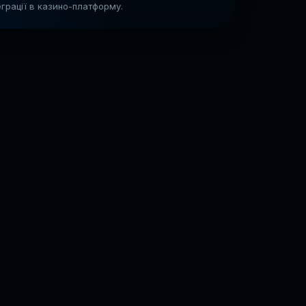
еграції в казино-платформу.