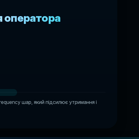
я оператора
-frequency шар, який підсилює утримання і