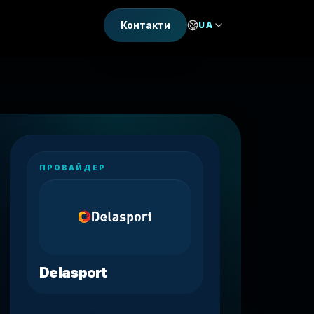
Контакти
UA
ПРОВАЙДЕР
Delasport