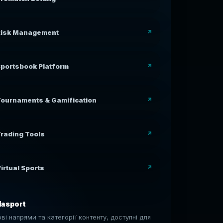
Risk Management
portsbook Platform
ournaments & Gamification
rading Tools
irtual Sports
lasport
ові напрями та категорії контенту, доступні для