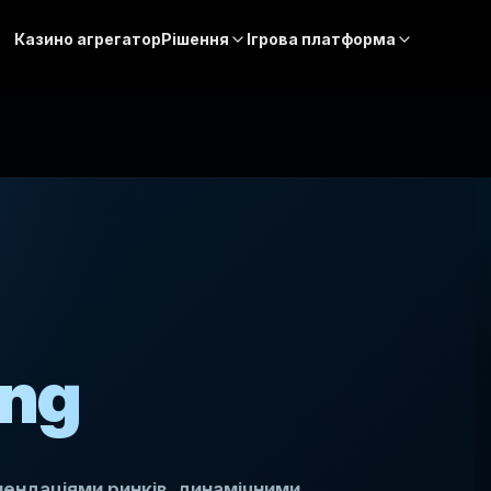
Казино агрегатор
Рішення
Ігрова платформа
ing
омендаціями ринків, динамічними