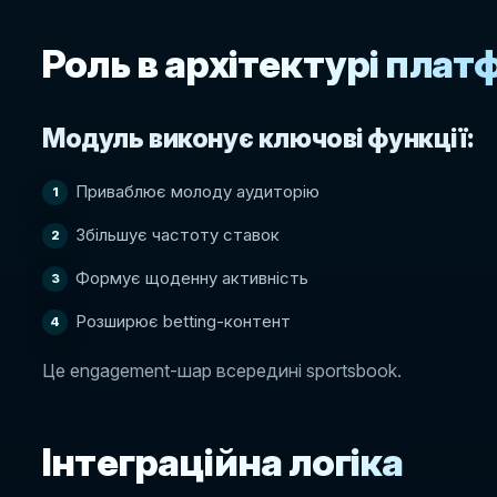
Роль в архітектурі пла
Модуль виконує ключові функції:
Приваблює молоду аудиторію
Збільшує частоту ставок
Формує щоденну активність
Розширює betting-контент
Це engagement-шар всередині sportsbook.
Інтеграційна логіка