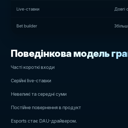
Live-ставки
Довгі с
Bet builder
Збільш
Поведінкова модель гр
Часті короткі входи
Серійні live-ставки
Невеликі та середні суми
Постійне повернення в продукт
Esports стає DAU-драйвером.