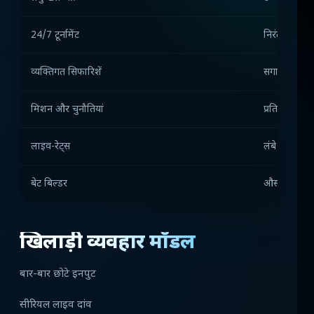
24/7 टूर्नामेंट
निरंतर गतिवि
व्यक्तिगत सिफारिशें
सगाई में वृद्धि
मिशन और चुनौतियां
प्रतिधारण यांत्
लाइव-रेट्स
लंबे सत्र
बेट बिल्डर
औसत जाँच बढ
खिलाड़ी व्यवहार मॉडल
बार-बार छोटे इनपुट
सीरियल लाइव दांव