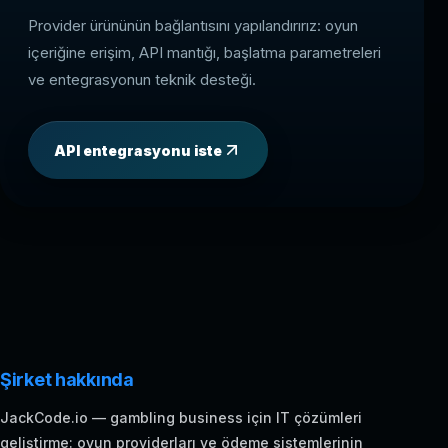
Provider ürününün bağlantısını yapılandırırız: oyun
içeriğine erişim, API mantığı, başlatma parametreleri
ve entegrasyonun teknik desteği.
API entegrasyonu iste
Şirket hakkında
JackCode.io — gambling business için IT çözümleri
geliştirme: oyun providerları ve ödeme sistemlerinin