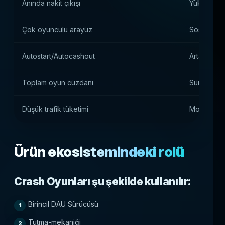
Anında nakit çıkışı
Yüksek kat
Çok oyunculu arayüz
Sosyal etk
Autostart/Autocashout
Artan bahis
Toplam oyun cüzdanı
Sürekli oy
Düşük trafik tüketimi
Mobil öncel
Ürün ekosistemindeki rolü
Crash Oyunları şu şekilde kullanılır:
Birincil DAU Sürücüsü
Tutma-mekaniği