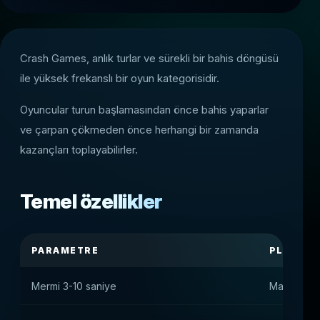
Crash Games, anlık turlar ve sürekli bir bahis döngüsü
ile yüksek frekanslı bir oyun kategorisidir.
Oyuncular turun başlamasından önce bahis yaparlar
ve çarpan çökmeden önce herhangi bir zamanda
kazançları toplayabilirler.
Temel özellikler
PARAMETRE
PLATFOR
Mermi 3-10 saniye
Maksimum 