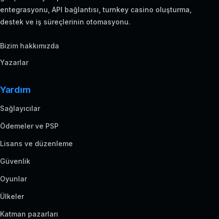
entegrasyonu, API bağlantısı, turnkey casino oluşturma,
destek ve iş süreçlerinin otomasyonu.
Bizim hakkımızda
Yazarlar
Yardım
Sağlayıcılar
Ödemeler ve PSP
Lisans ve düzenleme
Güvenlik
Oyunlar
Ülkeler
Katman pazarları