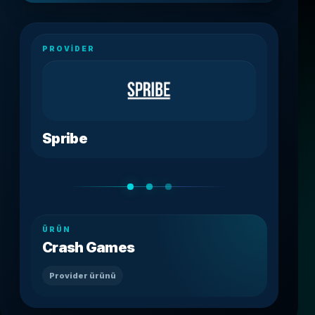
PROVIDER
Spribe
ÜRÜN
Crash Games
Provider ürünü