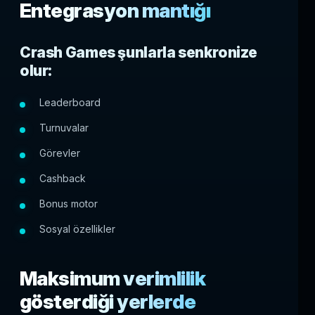
Entegrasyon mantığı
Crash Games şunlarla senkronize
olur:
Leaderboard
Turnuvalar
Görevler
Cashback
Bonus motor
Sosyal özellikler
Maksimum verimlilik
gösterdiği yerlerde