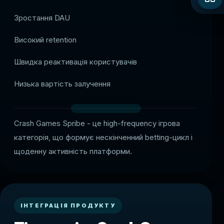
Зростання DAU
Високий retention
Швидка реактивація користувачів
Низька вартість залучення
Crash Games Spribe - це high-frequency ігрова
категорія, що формує нескінченний betting-цикл і
щоденну активність платформи.
ІНТЕГРАЦІЯ ПРОДУКТУ