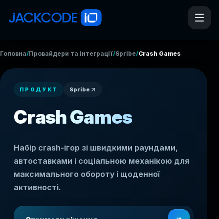
/
/
/
Головна
Провайдери та інтеграції
Spribe
Crash Games
Spribe
ПРОДУКТ
Crash Games
Набір crash-ігор зі швидкими раундами,
автоставками і соціальною механікою для
максимального обороту і щоденної
активності.