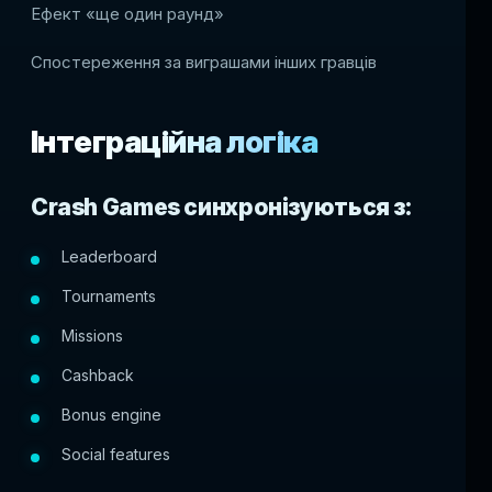
Ефект «ще один раунд»
Спостереження за виграшами інших гравців
Інтеграційна логіка
Crash Games синхронізуються з:
Leaderboard
Tournaments
Missions
Cashback
Bonus engine
Social features