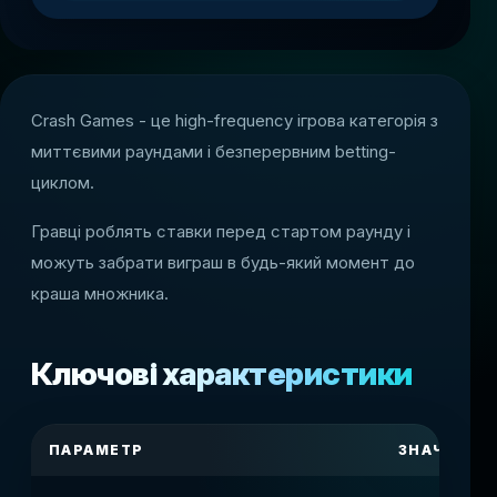
Crash Games - це high-frequency ігрова категорія з
миттєвими раундами і безперервним betting-
циклом.
Гравці роблять ставки перед стартом раунду і
можуть забрати виграш в будь-який момент до
краша множника.
Ключові характеристики
ПАРАМЕТР
ЗНАЧЕННЯ