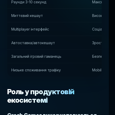
Раунди 3-10 секунд
Максимальн
Миттєвий кешаут
Висока залу
Multiplayer інтерфейс
Соціальний 
Автоставка/автокешаут
Зростання кі
Загальний ігровий гаманець
Безперервна
Низьке споживання трафіку
Mobile-first 
Роль у продуктовій
екосистемі