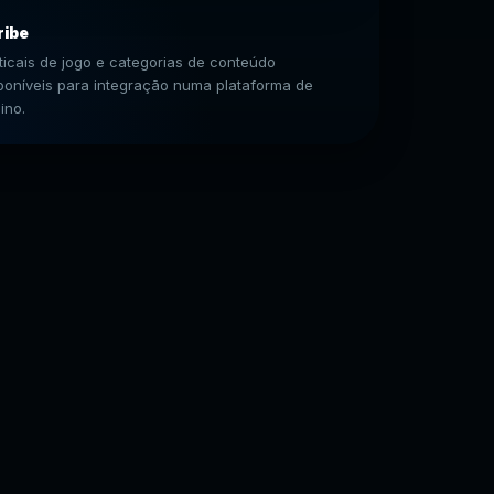
ribe
ticais de jogo e categorias de conteúdo
poníveis para integração numa plataforma de
ino.