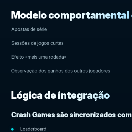
Modelo comportamental 
Apostas de série
Sessões de jogos curtas
Efeito «mais uma rodada»
Observação dos ganhos dos outros jogadores
Lógica de integração
Crash Games são sincronizados com
Leaderboard