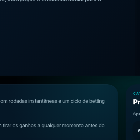
CA
om rodadas instantâneas e um ciclo de betting
P
Sp
m tirar os ganhos a qualquer momento antes do
A