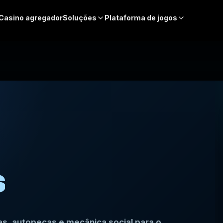
Casino agregador
Soluções
Plataforma de jogos
s
s, autopeças e mecânica social para o