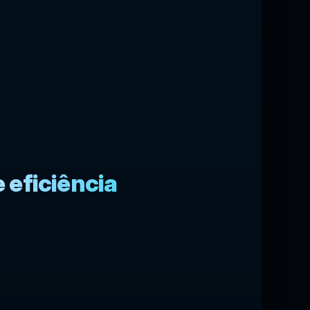
eficiência