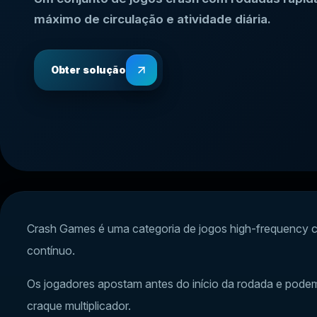
máximo de circulação e atividade diária.
Obter solução
Crash Games é uma categoria de jogos high-frequency c
contínuo.
Os jogadores apostam antes do início da rodada e pode
craque multiplicador.