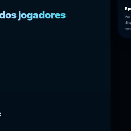
Sp
dos jogadores
Ver
dis
cas
: