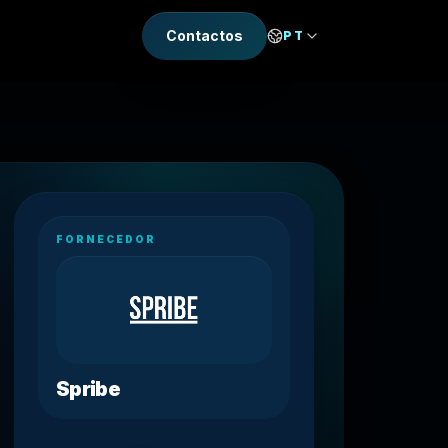
Contactos
PT
FORNECEDOR
Spribe