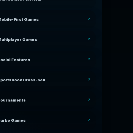
obile-First Games
ultiplayer Games
ocial Features
portsbook Cross-Sell
Tournaments
Turbo Games