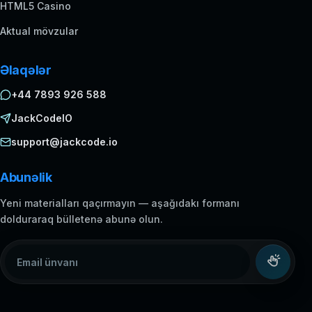
HTML5 Casino
Aktual mövzular
Əlaqələr
+44 7893 926 588
JackCodeIO
support@jackcode.io
Abunəlik
Yeni materialları qaçırmayın — aşağıdakı formanı
dolduraraq bülletenə abunə olun.
Email ünvanı