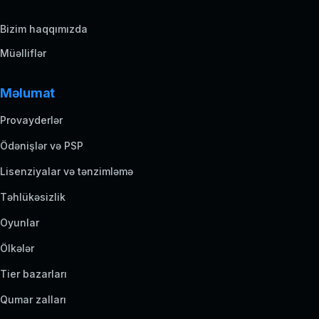
Bizim haqqımızda
Müəlliflər
Məlumat
Provayderlər
Ödənişlər və PSP
Lisenziyalar və tənzimləmə
Təhlükəsizlik
Oyunlar
Ölkələr
Tier bazarları
Qumar zalları