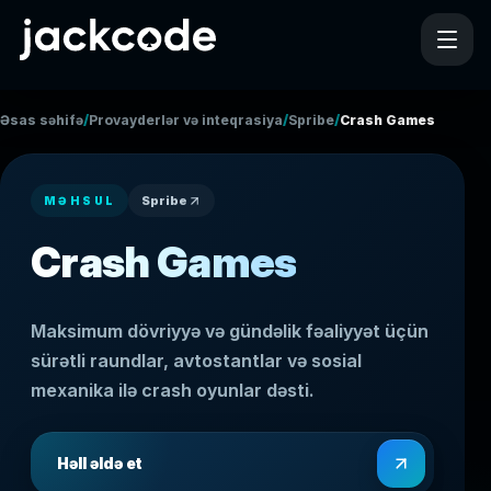
/
/
/
Əsas səhifə
Provayderlər və inteqrasiya
Spribe
Crash Games
Spribe
MƏHSUL
Crash Games
Maksimum dövriyyə və gündəlik fəaliyyət üçün
sürətli raundlar, avtostantlar və sosial
mexanika ilə crash oyunlar dəsti.
Həll əldə et