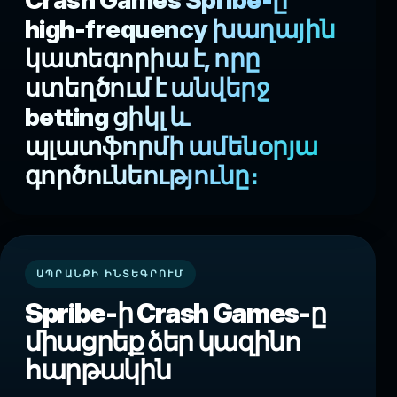
Crash Games Spribe-ը
high-frequency խաղային
կատեգորիա է, որը
ստեղծում է անվերջ
betting ցիկլ և
պլատֆորմի ամենօրյա
գործունեությունը։
ԱՊՐԱՆՔԻ ԻՆՏԵԳՐՈՒՄ
Spribe-ի Crash Games-ը
միացրեք ձեր կազինո
հարթակին