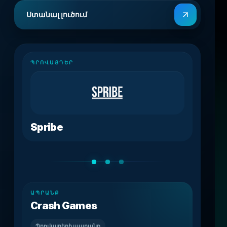
Ստանալ լուծում
ՊՐՈՎԱՅԴԵՐ
Spribe
ԱՊՐԱՆՔ
Crash Games
Պրովայդերի ապրանք