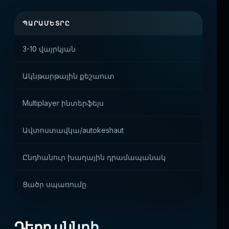
ՊԱՐԱՄԵՏՐԸ
ՊԼԱՏ
3-10 վայրկյան
Առավ
Ակնթարթային քեշաուտ
Բարձ
Multiplayer ինտերֆեյս
Սոցի
Ավտոստավկա/autokeshaut
Զբոս
Ընդհանուր խաղային դրամապանակ
Շարո
Ցածր սպառումը
Mobil
Դերը սննդի