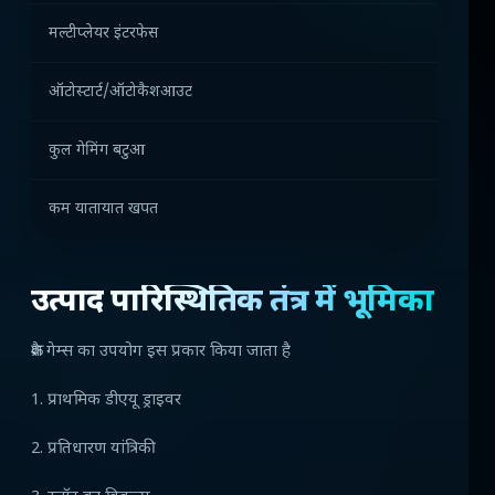
मल्टीप्लेयर इंटरफेस
सामाजिक
ऑटोस्टार्ट/ऑटोकैशआउट
दांव की ब
कुल गेमिंग बटुआ
निरंतर ख
कम यातायात खपत
मोबाइल-
उत्पाद पारिस्थितिकी तंत्र में भूमिका
क्रैश गेम्स का उपयोग इस प्रकार किया जाता है
1. प्राथमिक डीएयू ड्राइवर
2. प्रतिधारण यांत्रिकी