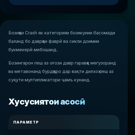
Бозиҳои Crash як категорияи бозикунии басомади
баланд бо даврҳои фаврӣ ва сикли доимии
букмекерӣ мебошанд.
Бозингарон пеш аз оғози давр гаравҳо мегузоранд
ва метавонанд бурдҳоро дар вақти дилхоҳ пеш аз
суқути мултипликатори ҷамъ кунанд.
Хусусиятҳои асосӣ
ПАРАМЕТР
АРЗИ