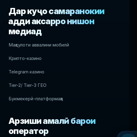
Дар куҷо самаранокии
ҳадди аксарро нишон
медиҳад
Маҳсулоти аввалини мобилӣ
Крипто-казино
Telegram казино
Tier-2/ Tier-3 ГЕО
Букмекерӣ-платформаҳо
Арзиши амалӣ барои
оператор