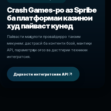
Crash Games-ро аз Spribe
ба платформаи казинои
худ пайваст кунед
Пайвасти маҳсулоти провайдерро танзим
мекунем: дастрасӣ ба контенти бозӣ, мантиқи
API, параметрҳои оғоз ва дастгирии техникии
интегратсия.
Дархости интегратсияи API