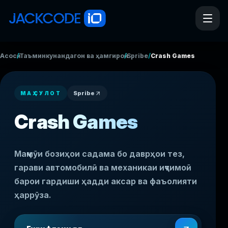
/
/
/
Асосӣ
Таъминкунандагон ва ҳамгироӣ
Spribe
Crash Games
Spribe
МАҲСУЛОТ
Crash Games
Маҷмӯи бозиҳои садама бо даврҳои тез,
гарави автомобилӣ ва механикаи иҷтимоӣ
барои гардиши ҳадди аксар ва фаъолияти
ҳаррӯза.