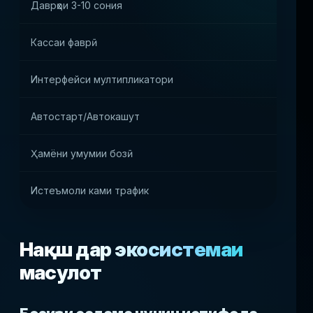
Даврҳои 3-10 сония
Гарди
Кассаи фаврӣ
Иштир
Интерфейси мултипликатори
Таъси
Автостарт/Автокашут
Афзои
Ҳамёни умумии бозӣ
Бозии
Истеъмоли ками трафик
Бозорҳ
Нақш дар экосистемаи
маҳсулот