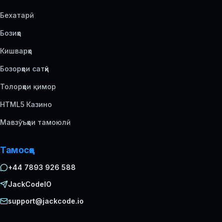
Бехатарӣ
Бозиҳо
Кишварҳо
Бозорҳои сатҳӣ
Толорҳои қимор
HTML5 Казино
Мавзӯъҳои тамоюлӣ
Тамосҳо
+44 7893 926 588
JackCodeIO
support@jackcode.io