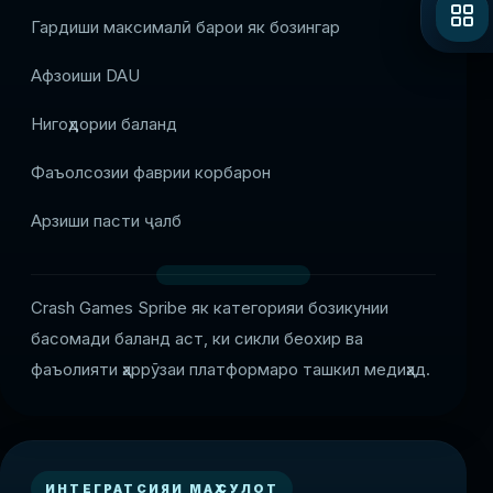
Гардиши максималӣ барои як бозингар
Афзоиши DAU
Нигоҳдории баланд
Фаъолсозии фаврии корбарон
Арзиши пасти ҷалб
Crash Games Spribe як категорияи бозикунии
басомади баланд аст, ки сикли беохир ва
фаъолияти ҳаррӯзаи платформаро ташкил медиҳад.
ИНТЕГРАТСИЯИ МАҲСУЛОТ