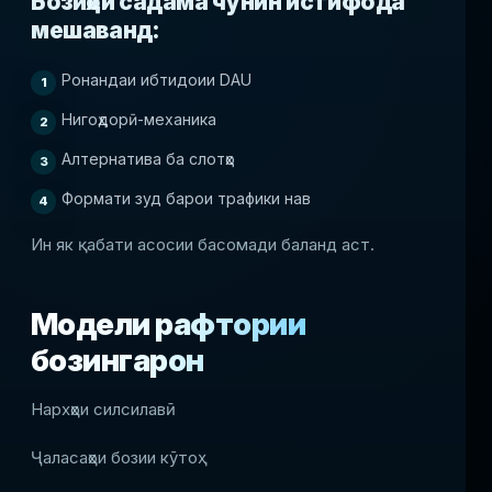
Бозиҳои садама чунин истифода
мешаванд:
Ронандаи ибтидоии DAU
Нигоҳдорӣ-механика
Алтернатива ба слотҳо
Формати зуд барои трафики нав
Ин як қабати асосии басомади баланд аст.
Модели рафтории
бозингарон
Нархҳои силсилавӣ
Ҷаласаҳои бозии кӯтоҳ