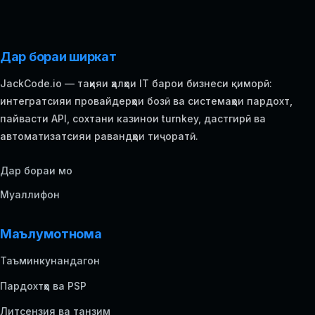
Дар бораи ширкат
JackCode.io — таҳияи ҳалҳои IT барои бизнеси қиморӣ:
интегратсияи провайдерҳои бозӣ ва системаҳои пардохт,
пайвасти API, сохтани казинои turnkey, дастгирӣ ва
автоматизатсияи равандҳои тиҷоратӣ.
Дар бораи мо
Муаллифон
Маълумотнома
Таъминкунандагон
Пардохтҳо ва PSP
Литсензия ва танзим