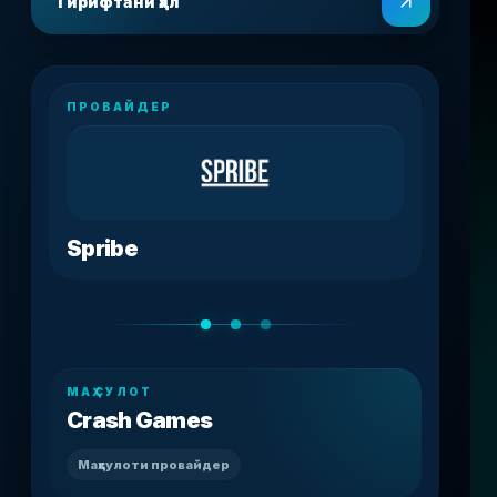
Гирифтани ҳал
ПРОВАЙДЕР
Spribe
МАҲСУЛОТ
Crash Games
Маҳсулоти провайдер