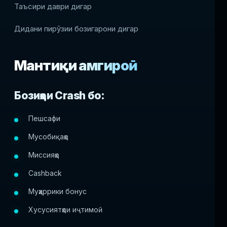
Таъсири даври дигар
Дидани пирӯзии бозигарони дигар
Мантиқи ҳамгироӣ
Бозиҳои Crash бо:
Пешсафи
Мусобиқаҳо
Миссияҳо
Cashback
Муҳаррики бонус
Хусусиятҳои иҷтимоӣ