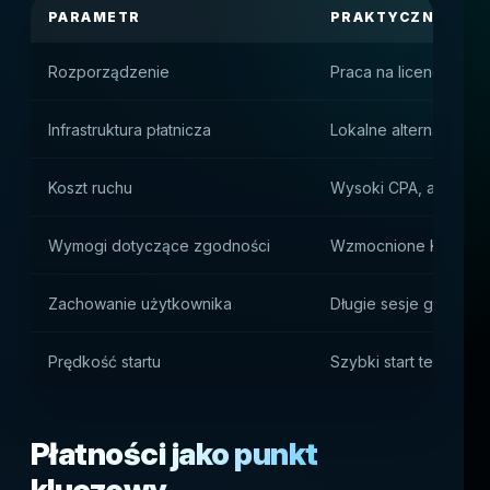
PARAMETR
PRAKTYCZNY WP
Rozporządzenie
Praca na licencji mię
Infrastruktura płatnicza
Lokalne alternatywne
Koszt ruchu
Wysoki CPA, ale bard
Wymogi dotyczące zgodności
Wzmocnione KYC i zw
Zachowanie użytkownika
Długie sesje gier i wy
Prędkość startu
Szybki start technicz
Płatności jako punkt