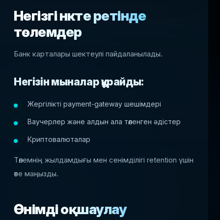
Негізгі нүкте ретінде
төлемдер
Банк карталары шектеулі пайдаланылады.
Негізін мыналар құрайды:
Жергілікті payment-gateway шешімдері
Ваучерлер және алдын ала төленген әдістер
Криптовалюталар
Төлемнің жылдамдығы мен сенімділігі retention үшін
өте маңызды.
Өнімді оқшаулау