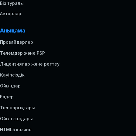
Біз туралы
Авторлар
Анықтама
Провайдерлер
Төлемдер және PSP
Лицензиялар және реттеу
Қауіпсіздік
Ойындар
Елдер
Tier нарықтары
Ойын залдары
HTML5 казино