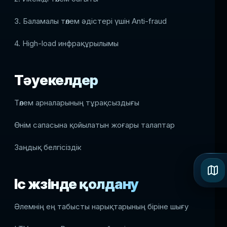
3. Баламалы төлем әдістері үшін Anti-fraud
4. High-load инфрақұрылымы
Тәуекелдер
Төлем арналарының тұрақсыздығы
Өнім сапасына қойылатын жоғары талаптар
Заңдық белгісіздік
Іс жүзінде қолдану
Әлемнің ең табысты нарықтарының біріне шығу