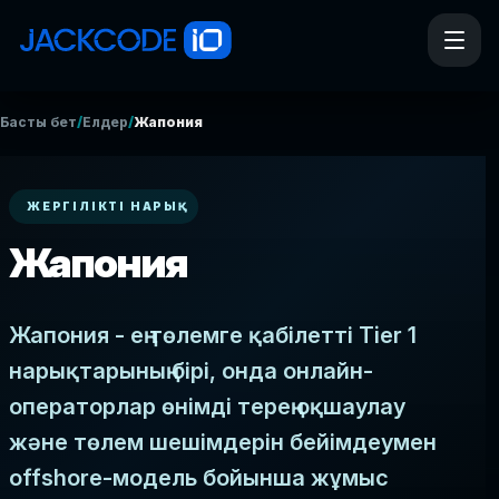
/
/
Басты бет
Елдер
Жапония
ЖЕРГІЛІКТІ НАРЫҚ
Жапония
Жапония - ең төлемге қабілетті Tier 1
нарықтарының бірі, онда онлайн-
операторлар өнімді терең оқшаулау
және төлем шешімдерін бейімдеумен
offshore-модель бойынша жұмыс