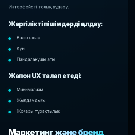
Интерфейсті толық аудару.
Жергілікті пішімдерді қолдау:
Валюталар
Күні
Пайдаланушы аты
Жапон UX талап етеді:
Минимализм
Жылдамдығы
Жоғары тұрақтылық
Маркетинг және бренд