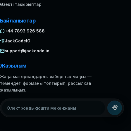
Өзекті тақырыптар
Байланыстар
+44 7893 926 588
JackCodeIO
support@jackcode.io
Жазылым
Жаңа материалдарды жіберіп алмаңыз —
төмендегі форманы толтырып, рассылкаға
жазылыңыз.
Электрондық пошта мекенжайы