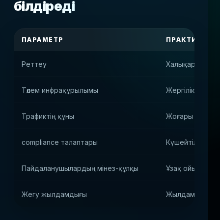
білдіреді
ПАРАМЕТР
ПРАКТИКАЛЫҚ
Реттеу
Халықаралық л
Төлем инфрақұрылымы
Жергілікті бала
Трафиктің құны
Жоғары CPA, бі
compliance талаптары
Күшейтілген KYC
Пайдаланушылардың мінез-құлқы
Ұзақ ойын сес
Жегу жылдамдығы
Жылдам техник