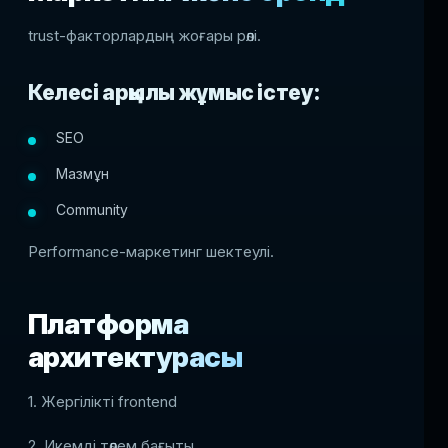
trust-факторлардың жоғары рөлі.
Келесі арқылы жұмыс істеу:
SEO
Мазмұн
Community
Performance-маркетинг шектеулі.
Платформа
архитектурасы
1. Жергілікті frontend
2. Икемді төлем бағыты