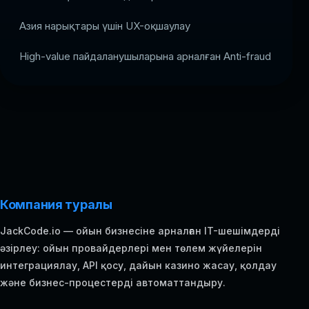
Азия нарықтары үшін UX-оқшаулау
High-value пайдаланушыларына арналған Anti-fraud
Компания туралы
JackCode.io — ойын бизнесіне арналған IT-шешімдерді
әзірлеу: ойын провайдерлері мен төлем жүйелерін
интеграциялау, API қосу, дайын казино жасау, қолдау
және бизнес-процестерді автоматтандыру.