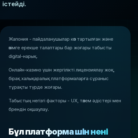
істейді.
Жапония - пайдаланушылар көп тартылған және
өнімге ерекше талаптары бар жоғары табысты
digital-нарық.
Онлайн-казино үшін жергілікті лицензиялау жоқ,
бірақ халықаралық платформаларға сұраныс
тұрақты түрде жоғары.
Табыстың негізгі факторы - UX, төлем әдістері мен
брендін оқшаулау.
Бұл платформа үшін нені