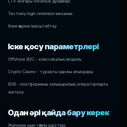
LTV жоғары Revenue драйвері
Тестілеу high-retention механик
Азия өңіріне масштабтау
Іске қосу параметрлері
Offshore B2C - классикалық модель
Crypto Casino - тұрақты қаржы ағындары
B2B - платформаны халықаралық операторларға
жеткізу
Одан әрі қайда бару керек
Жапония үшін төлем әдістері