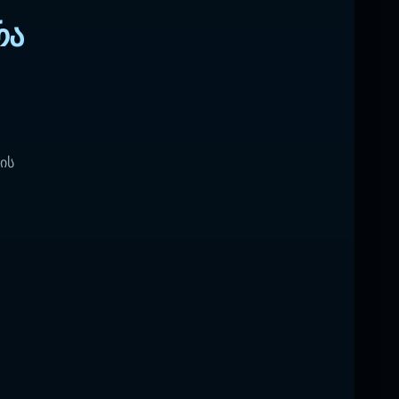
რა
ის