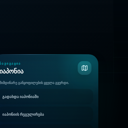
ᲜᲐᲕᲘᲒᲐᲪᲘᲐ
იაპონია
მიმდინარე განყოფილების ყველა გვერდი.
გადახდა იაპონიაში
იაპონიის რეგულირება