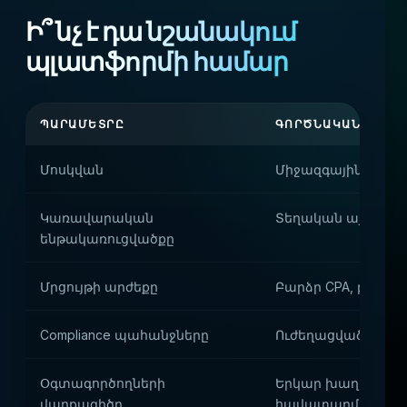
Ի՞ նչ է դա նշանակում
պլատֆորմի համար
ՊԱՐԱՄԵՏՐԸ
ԳՈՐԾՆԱԿԱՆ ԱԶԴԵ
Մոսկվան
Միջազգային բան
Կառավարական
Տեղական այլընտր
ենթակառուցվածքը
Մրցույթի արժեքը
Բարձր CPA, բայց 
Compliance պահանջները
Ուժեղացված KYC և a
Օգտագործողների
Երկար խաղային ն
վարքագիծը
հավատարմություն