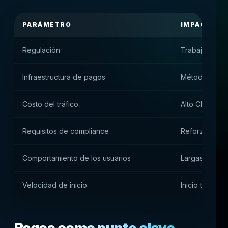
PARÁMETRO
IMPACTO P
Regulación
Trabajo bajo l
Infraestructura de pagos
Métodos de pa
Costo del tráfico
Alto CPA, per
Requisitos de compliance
Reforzado con
Comportamiento de los usuarios
Largas sesione
Velocidad de inicio
Inicio técnico