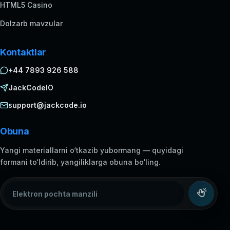
HTML5 Casino
Dolzarb mavzular
Kontaktlar
+44 7893 926 588
JackCodeIO
support@jackcode.io
Obuna
Yangi materiallarni o‘tkazib yubormang — quyidagi
formani to‘ldirib, yangiliklarga obuna bo‘ling.
Elektron pochta manzili