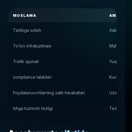
MOSLAMA
AMALIY T
Tartibga solish
Xalqaro lits
To’lov infratuzilmasi
Mahalliy muq
Trafik qiymati
Yuqori CPA,
compliance talablari
Kuchaytiril
Foydalanuvchilarning xatti-harakatlari
Uzoq o’yin 
Ishga tushirish tezligi
Tezkor texn