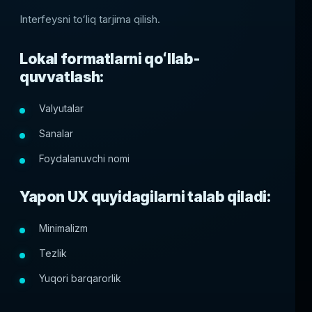
Interfeysni toʻliq tarjima qilish.
Lokal formatlarni qoʻllab-
quvvatlash:
Valyutalar
Sanalar
Foydalanuvchi nomi
Yapon UX quyidagilarni talab qiladi:
Minimalizm
Tezlik
Yuqori barqarorlik