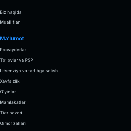
Biz haqida
Mualliflar
Ma’lumot
Provayderlar
To’lovlar va PSP
Litsenziya va tartibga solish
Xavfsizlik
Oʻyinlar
Mamlakatlar
Tier bozori
Qimor zallari