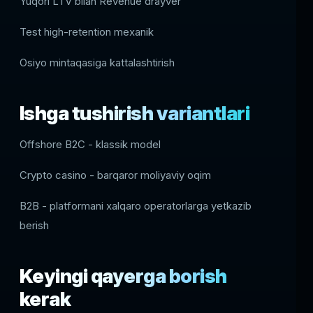
Yuqori LTV bilan Revenue drayver
Test high-retention mexanik
Osiyo mintaqasiga kattalashtirish
Ishga tushirish variantlari
Offshore B2C - klassik model
Crypto casino - barqaror moliyaviy oqim
B2B - platformani xalqaro operatorlarga yetkazib
berish
Keyingi qayerga borish
kerak