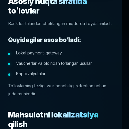
Asosiy nuqta sifatida
toʻlovlar
Bank kartalaridan cheklangan miqdorda foydalaniladi.
Quyidagilar asos bo’ladi:
Lokal payment-gateway
Vaucherlar va oldindan to’langan usullar
Kriptovalyutalar
To’lovlarning tezligi va ishonchliligi retention uchun
juda muhimdir.
Mahsulotni lokalizatsiya
qilish