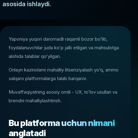
asosida ishlaydi.
Yaponiya yuqori daromadli raqamli bozor boʻlib,
foydalanuvchilar juda koʻp jalb etilgan va mahsulotga
alohida talablar qoʻyilgan.
Onlayn kazinolarni mahalliy litsenziyalash yo’q, ammo
xalqaro platformalarga talab barqaror.
Muvaffaqiyatning asosiy omili - UX, toʻlov usullari va
brendni mahalliylashtirish.
Bu platforma uchun nimani
anglatadi