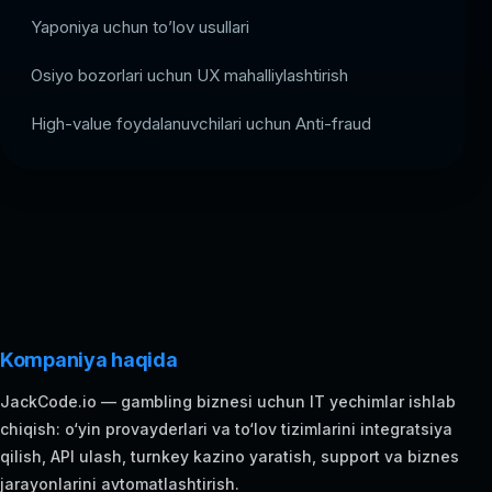
Yaponiya uchun to’lov usullari
Osiyo bozorlari uchun UX mahalliylashtirish
High-value foydalanuvchilari uchun Anti-fraud
Kompaniya haqida
JackCode.io — gambling biznesi uchun IT yechimlar ishlab
chiqish: o‘yin provayderlari va to‘lov tizimlarini integratsiya
qilish, API ulash, turnkey kazino yaratish, support va biznes
jarayonlarini avtomatlashtirish.