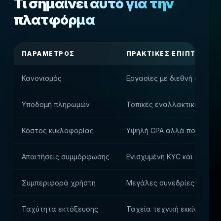
Τι σημαίνει αυτό για την
πλατφόρμα
ΠΑΡΆΜΕΤΡΟΣ
ΠΡΑΚΤΙΚΈΣ ΕΠΙΠΤΏΣΕΙΣ
Κανονισμός
Εργασίες με διεθνή άδεια
Υποδομή πληρωμών
Τοπικές εναλλακτικές μέθ
Κόστος κυκλοφορίας
Υψηλή CPA αλλά πολύ υψη
Απαιτήσεις συμμόρφωσης
Ενισχυμένη KYC και καταπ
Συμπεριφορά χρήστη
Μεγάλες συνεδρίες τυχερώ
Ταχύτητα εκτόξευσης
Ταχεία τεχνική εκκίνηση