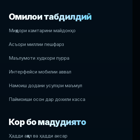
Омилҳои табдилдиҳӣ
Миқдори камтарини майдонҳо
Асъори миллии пешфарз
Маълумоти худкори пурра
Интерфейси мобилии аввал
Намоиш додани усулҳои маъмул
Паймоиши осон дар дохили касса
Кор бо маҳдудиятҳо
Ҳадди аққал ва ҳадди аксар