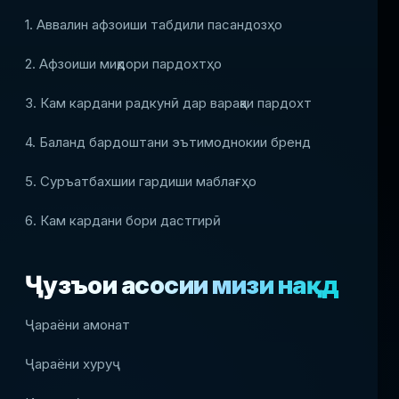
1. Аввалин афзоиши табдили пасандозҳо
2. Афзоиши миқдори пардохтҳо
3. Кам кардани радкунӣ дар варақаи пардохт
4. Баланд бардоштани эътимоднокии бренд
5. Суръатбахшии гардиши маблағҳо
6. Кам кардани бори дастгирӣ
Ҷузъҳои асосии мизи нақд
Ҷараёни амонат
Ҷараёни хуруҷ