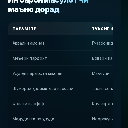
маъно дорад
ПАРАМЕТР
ТАЪСИРИ АМАЛ
Аввалин амонат
Гузаронидани ба
Меъёри пардохт
Боварӣ ва пардох
Усулҳои пардохти маҳаллӣ
Мавҷудияти маҳсу
Шумораи қадамҳо дар кассавӣ
Тарки сенарияи 
Ҳолати шаффоф
Кам кардани бор
Маҳдудиятҳо ва ҳудудҳо
Идоракунии хавфҳ