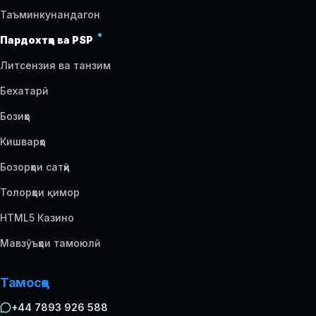
Таъминкунандагон
Пардохтҳо ва PSP
Литсензия ва танзим
Бехатарӣ
Бозиҳо
Кишварҳо
Бозорҳои сатҳӣ
Толорҳои қимор
HTML5 Казино
Мавзӯъҳои тамоюлӣ
Тамосҳо
+44 7893 926 588