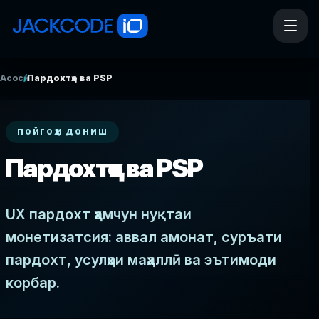
/
Асосӣ
Пардохтҳо ва PSP
ПОЙГОҲИ ДОНИШ
Пардохтҳо ва PSP
UX пардохт ҳамчун нуқтаи
монетизатсия: аввал амонат, суръати
пардохт, усулҳои маҳаллӣ ва эътимоди
корбар.