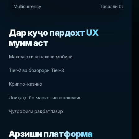
Multicurrency
Тасаллӣ барои ш
Дар куҷо пардохт UX
муҳим аст
Маҳсулоти аввалини мобилӣ
Tier-2 ва бозорҳои Tier-3
Крипто-казино
Лоиҳаҳо бо маркетинги хашмгин
Ҷуғрофияи рақобатпазир
Арзиши платформа