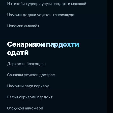
Интихоби худкори усули пардохти маҳаллӣ
Намоиш додани усулҳои тавсияшуда
Нокомии амалиёт
Сенарияҳои пардохти
одатӣ
Дархости бозхондан
Санҷиши усулҳои дастрас
Намоиши вақти коркард
Вазъи коркарди пардохт
Огоҳиҳои анҷомёбӣ