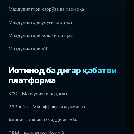
Маҳдудиятҳои ҳаррӯза ва ҳармоҳа
Маҳдудиятҳои усули пардохт
Маҳдудиятҳои ҳолати санҷиш
Маҳдудиятҳои VIP
Истинод ба дигар қабатҳои
платформа
KYC - Мавҷудияти пардохт
PSP-infra - Муваффақияти муомилот
Амният - санҷиши зидди қаллобӣ
CRM - Амонатҳои бонусӣ