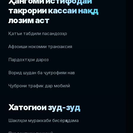
Ҳангоми истифодаи
такрории кассаи нақд
лозим аст
Қатъи табдили пасандозҳо
Афзоиши нокомии транзаксия
Пардохтҳои дароз
Ворид шудан ба ҷуғрофияи нав
Ҷуброни трафик дар мобилӣ
Хатогиҳои зуд-зуд
Шаклҳои мураккаби бисёрқадама