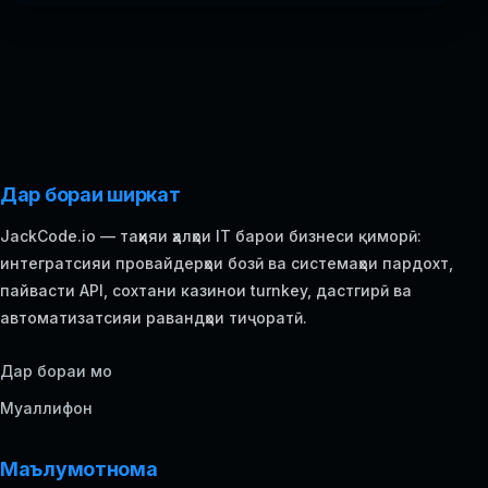
Дар бораи ширкат
JackCode.io — таҳияи ҳалҳои IT барои бизнеси қиморӣ:
интегратсияи провайдерҳои бозӣ ва системаҳои пардохт,
пайвасти API, сохтани казинои turnkey, дастгирӣ ва
автоматизатсияи равандҳои тиҷоратӣ.
Дар бораи мо
Муаллифон
Маълумотнома