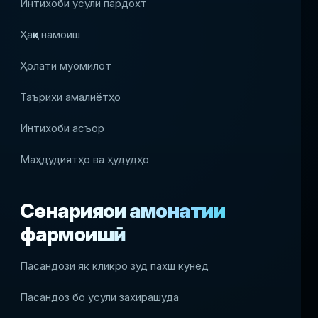
Интихоби усули пардохт
Ҳаққи намоиш
Ҳолати муомилот
Таърихи амалиётҳо
Интихоби асъор
Маҳдудиятҳо ва ҳудудҳо
Сенарияҳои амонатии
фармоишӣ
Пасандози як кликро зуд пахш кунед
Пасандоз бо усули захирашуда