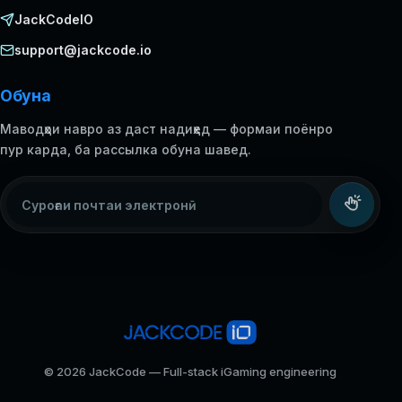
JackCodeIO
support@jackcode.io
Обуна
Маводҳои навро аз даст надиҳед — формаи поёнро
пур карда, ба рассылка обуна шавед.
Суроғаи почтаи электронӣ
© 2026 JackCode — Full-stack iGaming engineering