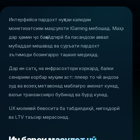
Интерфейси пардохт нуқтаи калидии
монетизатсияи маҳсулоти IGaming мебошад. Маҳз
дар ҳамин ҷо бақайдгирӣ ба пасандози аввал
мубаддал мешавад ва суръати пардохт
эътимоди бозингарро ташкил медиҳад.
Дар ин сатҳ, на инфрасохтори коркард, балки
сенарияи корбар муҳим аст: плеер то чӣ андоза
зуд ва возеҳ метавонад маблағро амонат кунад,
вазъи транзаксияро бубинад ва бурд кунад.
UX молиявӣ бевосита ба табдилдиҳӣ, нигоҳдорӣ
ва LTV таъсир мерасонад.
Ин барои маҳсулот чӣ