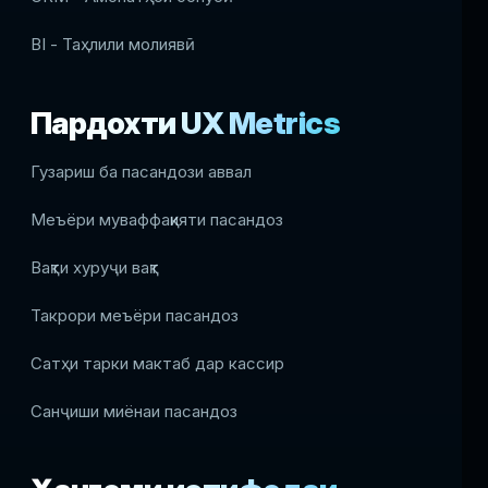
BI - Таҳлили молиявӣ
Пардохти UX Metrics
Гузариш ба пасандози аввал
Меъёри муваффақияти пасандоз
Вақти хуруҷи вақт
Такрори меъёри пасандоз
Сатҳи тарки мактаб дар кассир
Санҷиши миёнаи пасандоз