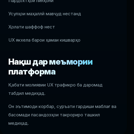
Пардохтҳои пинҳонӣ
Усулҳои маҳаллӣ мавҷуд нестанд
Ҳолати шаффоф нест
UX якхела барои ҳамаи кишварҳо
Нақш дар меъмории
платформа
Қабати молиявии UX трафикро ба даромад
табдил медиҳад.
Он эътимоди корбар, суръати гардиши маблағ ва
басомади пасандозҳои такрориро ташкил
медиҳад.