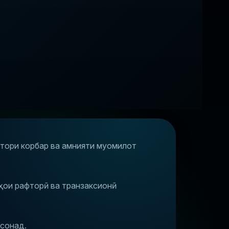
фтори корбар ва амнияти муомилот
лҳои рафторӣ ва транзаксионӣ
сонад.