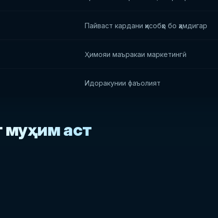
Пайваст кардани ҳисобҳо бо ҳамдигар
Ҳимояи маъракаи маркетингӣ
Идоракунии фаъолият
т муҳим аст