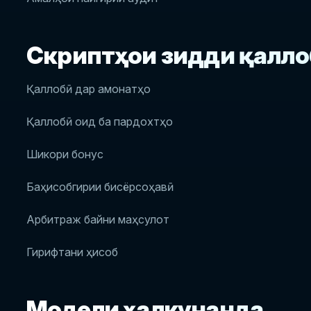
Скриптҳои зидди қаллоб
Қаллобӣ дар амонатҳо
Қаллобӣ оид ба пардохтҳо
Шикори бонус
Баҳисобгирии бисёрсоҳавӣ
Арбитраж байни маҳсулот
Гирифтани ҳисоб
Модели ҳалкунанда