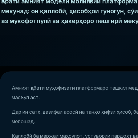
Қабати амният модели молиявии платформа
мекунад: он қаллобӣ, ҳисобҳои гуногун, с
аз мукофотпулӣ ва ҳакерҳоро пешгирӣ мек
Амният қабати муҳофизати платформаро ташкил мед
масъул аст.
Дар ин сатҳ, вазифаи асосӣ на танҳо ҳифзи ҳисоб, б
мебошад.
Қаллобӣ ба маржаи маҳсулот, устувории пардохт в