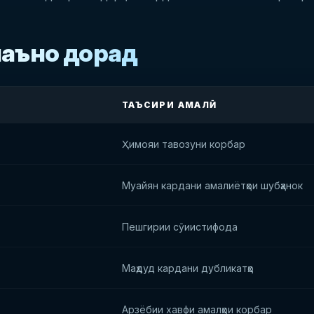
маъно дорад
ТАЪСИРИ АМАЛӢ
Ҳимояи тавозуни корбар
Муайян кардани амалиётҳои шубҳанок
Пешгирии сӯиистифода
Маҳдуд кардани дубликатҳо
Арзёбии хавфи амалҳои корбар