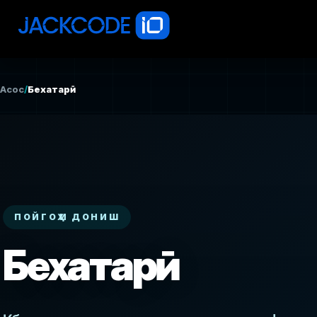
Асосӣ
/
Бехатарӣ
ПОЙГОҲИ ДОНИШ
Бехатарӣ