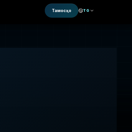
Тамосҳо
TG