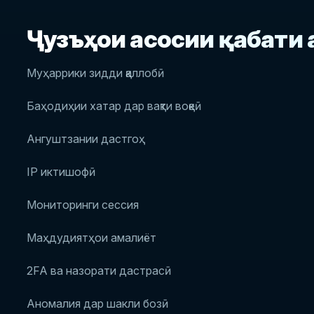
Ҷузъҳои асосии қабати
Муҳаррики зидди қаллобӣ
Баҳодиҳии хатар дар вақти воқеӣ
Ангуштзании дастгоҳ
IP иктишофӣ
Мониторинги сессия
Маҳдудиятҳои амалиёт
2FA ва назорати дастрасӣ
Аномалия дар шакли бозӣ