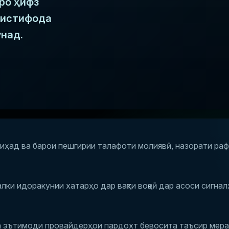
ро ҳифз
ӯиистифода
унад.
иҳад ва барои пешгирии талафоти молиявӣ, назорати ра
алки идоракунии хатарҳо дар вақти воқеӣ дар асоси сигна
а эътимоди провайдерҳои пардохт бевосита таъсир мера