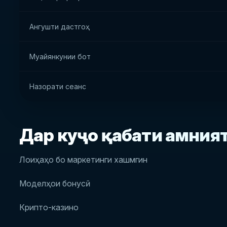
Ангушти дастгоҳ
Муайянкунии бот
Назорати сеанс
Дар куҷо қабати амния
Лоиҳаҳо бо маркетинги хашмгин
Моделҳои бонусӣ
Крипто-казино