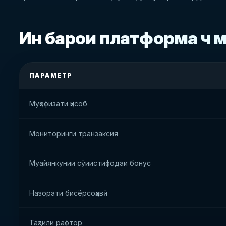
Ин барои платформа чӣ 
ПАРАМЕТР
Муҳофизати ҳисоб
Мониторинги транзаксия
Муайянкунии сӯиистифодаи бонус
Назорати бисёрсоҳавӣ
Таҳлили рафтор