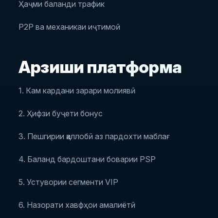
Ҳаҷми баланди трафик
P2P ва механикаи иҷтимоӣ
Арзиши платформа
1. Кам кардани зарари молиявӣ
2. Ҳифзи буҷети бонус
3. Пешгирии қаллобӣ аз пардохти маблағ
4. Баланд бардоштани боварии PSP
5. Устувории сегменти VIP
6. Назорати хавфҳои амалиётӣ