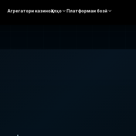
Агрегатори казино
Ҳалҳо
Платформаи бозӣ