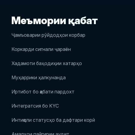
Меъмории қабат
Ҷамъоварии рӯйдодҳои корбар
Коркарди сигнали ҷараён
Хадамоти баҳодиҳии хатарҳо
Муҳаррики ҳалкунанда
Иртибот бо қабати пардохт
Интегратсия бо KYC
Интиқоли статусҳо ба дафтари корӣ
Амалҳои пайгирии аудит