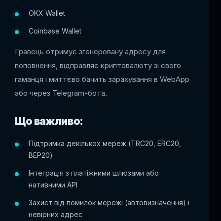
OKX Wallet
Coinbase Wallet
Гравець отримує згенеровану адресу для
поповнення, відправляє криптовалюту зі свого
гаманця і миттєво бачить зарахування в WebApp
або через Telegram-бота.
Що важливо:
Підтримка декількох мереж (TRC20, ERC20,
BEP20)
Інтеграція з платіжними шлюзами або
нативними API
Захист від помилок мережі (автовизначення) і
невірних адрес