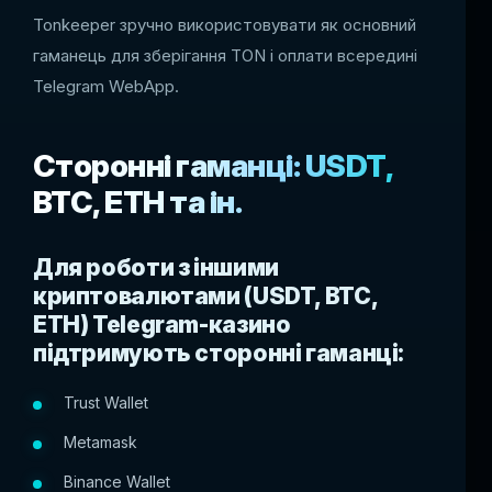
Tonkeeper зручно використовувати як основний
гаманець для зберігання TON і оплати всередині
Telegram WebApp.
Сторонні гаманці: USDT,
BTC, ETH та ін.
Для роботи з іншими
криптовалютами (USDT, BTC,
ETH) Telegram-казино
підтримують сторонні гаманці:
Trust Wallet
Metamask
Binance Wallet