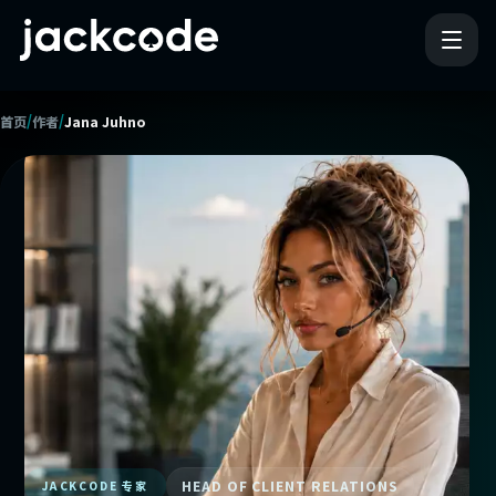
/
/
首页
作者
Jana Juhno
HEAD OF CLIENT RELATIONS
JACKCODE 专家