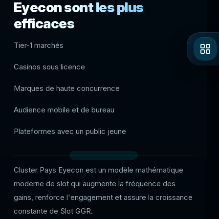
Eyecon sont les plus
efficaces
Tier-1 marchés
Casinos sous licence
Marques de haute concurrence
Audience mobile et de bureau
Plateformes avec un public jeune
Cluster Pays Eyecon est un modèle mathématique
moderne de slot qui augmente la fréquence des
gains, renforce l'engagement et assure la croissance
constante de Slot GGR.