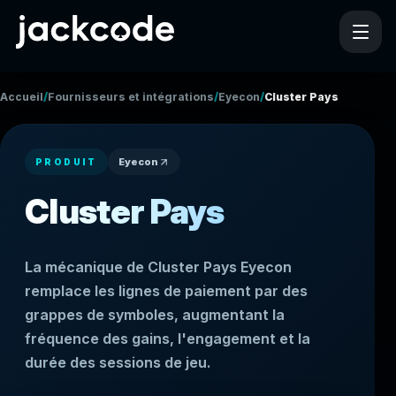
/
/
/
Accueil
Fournisseurs et intégrations
Eyecon
Cluster Pays
Eyecon
PRODUIT
Cluster Pays
La mécanique de Cluster Pays Eyecon
remplace les lignes de paiement par des
grappes de symboles, augmentant la
fréquence des gains, l'engagement et la
durée des sessions de jeu.