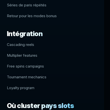
Séries de paris répétés
Retour pour les modes bonus
Intégration
Cascading reels
Multiplier features
Free spins campaigns
Tournament mechanics
Loyalty program
Où cluster pays slots