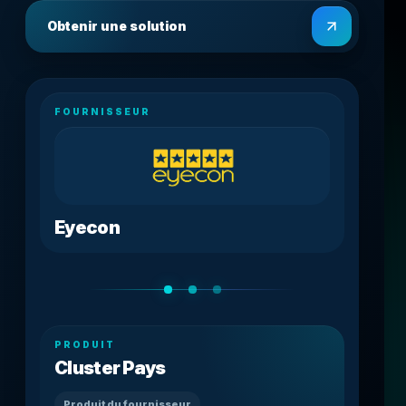
Obtenir une solution
FOURNISSEUR
Eyecon
PRODUIT
Cluster Pays
Produit du fournisseur