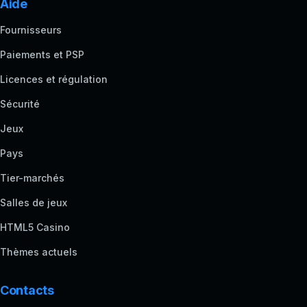
Aide
Fournisseurs
Paiements et PSP
Licences et régulation
Sécurité
Jeux
Pays
Tier-marchés
Salles de jeux
HTML5 Casino
Thèmes actuels
Contacts