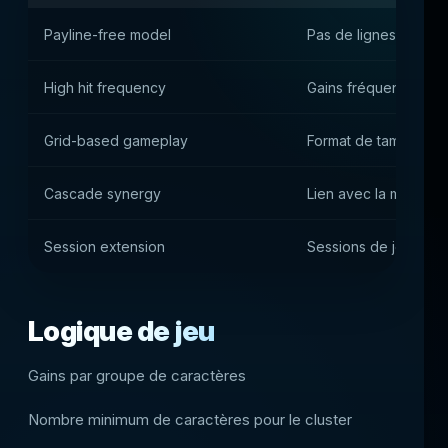
Payline-free model
Pas de lignes fixes
High hit frequency
Gains fréquents
Grid-based gameplay
Format de tambour 
Cascade synergy
Lien avec la mécani
Session extension
Sessions de jeu plus
Logique de jeu
Gains par groupe de caractères
Nombre minimum de caractères pour le cluster