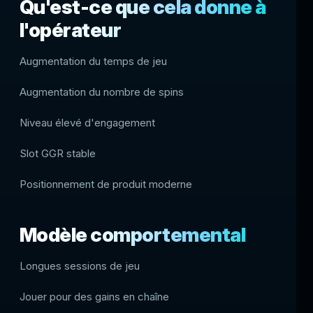
Qu'est-ce que cela donne à
l'opérateur
Augmentation du temps de jeu
Augmentation du nombre de spins
Niveau élevé d'engagement
Slot GGR stable
Positionnement de produit moderne
Modèle comportemental
Longues sessions de jeu
Jouer pour des gains en chaîne