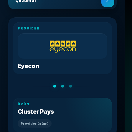
Çözüm al
PROVIDER
Eyecon
ÜRÜN
Cluster Pays
Provider ürünü