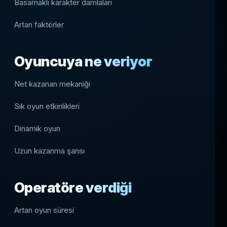
Basamaklı karakter damlaları
Artan faktörler
Oyuncuya ne veriyor
Net kazanan mekaniği
Sık oyun etkinlikleri
Dinamik oyun
Uzun kazanma şansı
Operatöre verdiği
Artan oyun süresi