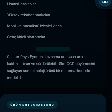
Lisanslı casinolar
Yüksek rekabet markaları
Mobil ve masaüstü izleyici kitlesi
Genç kitleli platformlar
Cluster Pays Eyecon, kazanma oranlarını artıran,
katılımı artıran ve sürdürülebilir Slot GGR büyümesini
sağlayan son teknoloji ürünü bir matematiksel slot
modelidir.
ÜRÜN ENTEGRASYONU