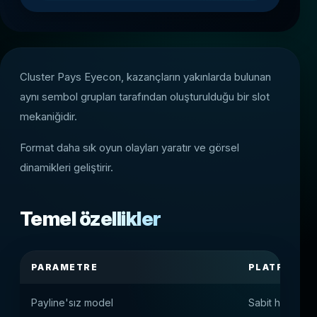
Cluster Pays Eyecon, kazançların yakınlarda bulunan
aynı sembol grupları tarafından oluşturulduğu bir slot
mekaniğidir.
Format daha sık oyun olayları yaratır ve görsel
dinamikleri geliştirir.
Temel özellikler
PARAMETRE
PLATFORM D
Payline'sız model
Sabit hat yok