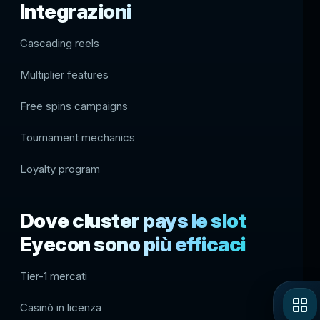
Integrazioni
Cascading reels
Multiplier features
Free spins campaigns
Tournament mechanics
Loyalty program
Dove cluster pays le slot
Eyecon sono più efficaci
Tier-1 mercati
Casinò in licenza