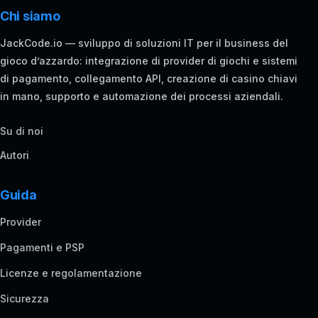
Chi siamo
JackCode.io — sviluppo di soluzioni IT per il business del
gioco d’azzardo: integrazione di provider di giochi e sistemi
di pagamento, collegamento API, creazione di casino chiavi
in mano, supporto e automazione dei processi aziendali.
Su di noi
Autori
Guida
Provider
Pagamenti e PSP
Licenze e regolamentazione
Sicurezza