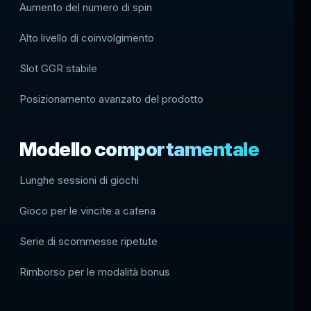
Aumento del numero di spin
Alto livello di coinvolgimento
Slot GGR stabile
Posizionamento avanzato del prodotto
Modello comportamentale
Lunghe sessioni di giochi
Gioco per le vincite a catena
Serie di scommesse ripetute
Rimborso per le modalità bonus