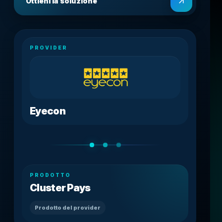
Ottieni la soluzione
PROVIDER
Eyecon
PRODOTTO
Cluster Pays
Prodotto del provider