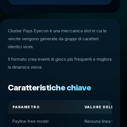
Cluster Pays Eyecon è una meccanica slot in cui le
vincite vengono generate da gruppi di caratteri
identici vicini.
Il formato crea eventi di gioco più frequenti e migliora
la dinamica visiva.
Caratteristiche chiave
PARAMETRO
VALORE DELLA PI
Payline-free model
Nessuna linea fissa