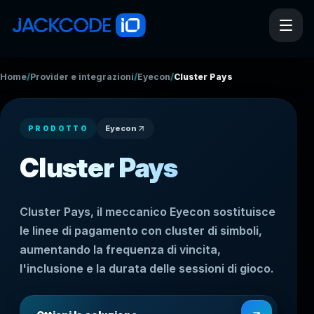
/
/
/
Home
Provider e integrazioni
Eyecon
Cluster Pays
Eyecon
PRODOTTO
Cluster Pays
Cluster Pays, il meccanico Eyecon sostituisce
le linee di pagamento con cluster di simboli,
aumentando la frequenza di vincita,
l'inclusione e la durata delle sessioni di gioco.