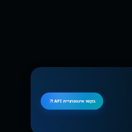
בקשו אינטגרציית API