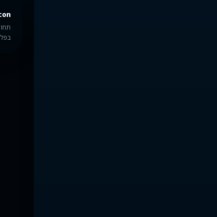
con
תחומ
בפלט