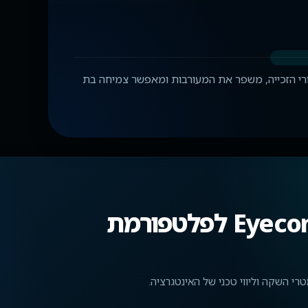
דיל את שיעורי הזכייה, משפר את המעורבות ומאפשר צמיחה בת
חברו את Cluster Pays של Eyecon לפלטפורמת