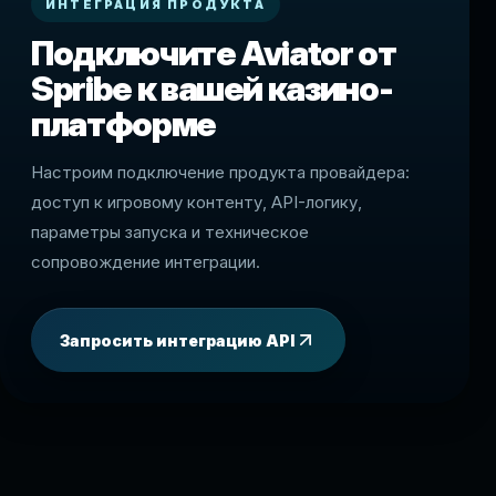
ИНТЕГРАЦИЯ ПРОДУКТА
Подключите Aviator от
Spribe к вашей казино-
платформе
Настроим подключение продукта провайдера:
доступ к игровому контенту, API-логику,
параметры запуска и техническое
сопровождение интеграции.
Запросить интеграцию API