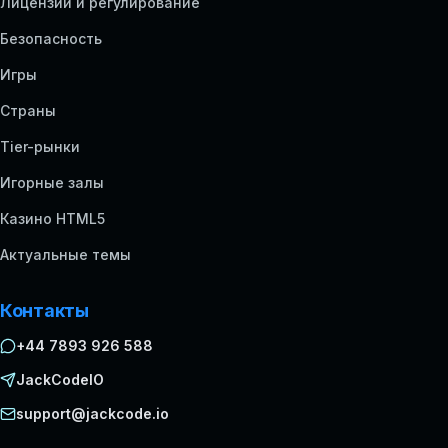
Лицензии и регулирование
Безопасность
Игры
Страны
Tier-рынки
Игорные залы
Казино HTML5
Актуальные темы
Контакты
+44 7893 926 588
JackCodeIO
support@jackcode.io