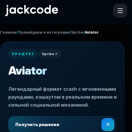
/
/
/
Главная
Провайдеры и интеграции
Spribe
Aviator
Spribe
ПРОДУКТ
Aviator
Легендарный формат crash с мгновенными
раундами, кэшаутом в реальном времени и
сильной социальной механикой.
Получить решение