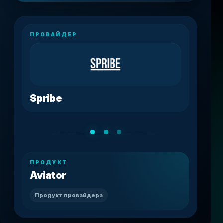
ПРОВАЙДЕР
Spribe
ПРОДУКТ
Aviator
Продукт провайдера