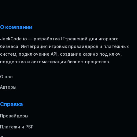
О компании
JackCode.io — разработка IT-решений для игорного
бизнеса: Интеграция игровых провайдеров и платежных
систем, подключение API, создание казино под ключ,
поддержка и автоматизация бизнес-процессов.
О нас
Авторы
Справка
Провайдеры
Платежи и PSP