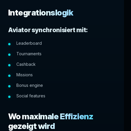
Integrationslogik
Aviator synchronisiert mit:
Leaderboard
Tournaments
Cashback
Missions
Bonus engine
Social features
Wo maximale Effizienz
gezeigt wird