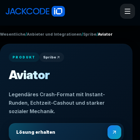
/
/
/
Wesentliche
Anbieter und Integrationen
Spribe
Aviator
Spribe
PRODUKT
Aviator
Legendäres Crash-Format mit Instant-
Runden, Echtzeit-Cashout und starker
sozialer Mechanik.
Lösung erhalten