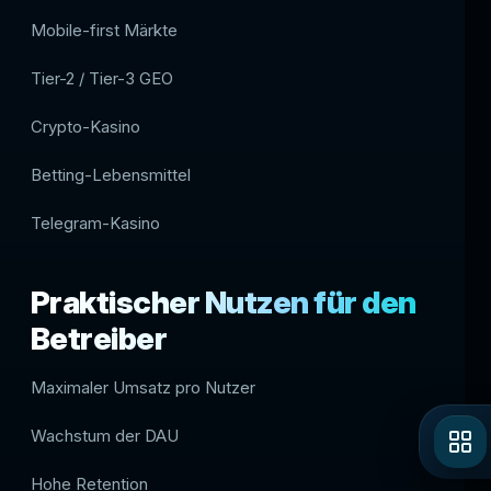
Mobile-first Märkte
Tier-2 / Tier-3 GEO
Crypto-Kasino
Betting-Lebensmittel
Telegram-Kasino
Praktischer Nutzen für den
Betreiber
Maximaler Umsatz pro Nutzer
Wachstum der DAU
Hohe Retention