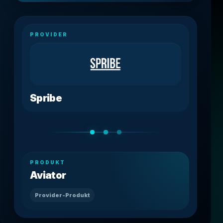
PROVIDER
Spribe
PRODUKT
Aviator
Provider-Produkt