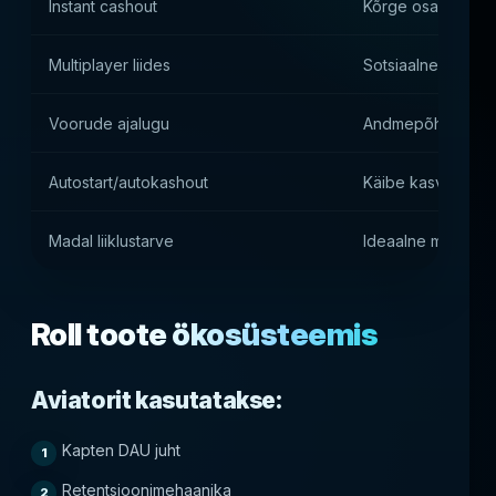
Instant cashout
Kõrge osalus
Multiplayer liides
Sotsiaalne mõju
Voorude ajalugu
Andmepõhine mäng
Autostart/autokashout
Käibe kasv
Madal liiklustarve
Ideaalne mobiiltel
Roll toote ökosüsteemis
Aviatorit kasutatakse:
Kapten DAU juht
Retentsioonimehaanika