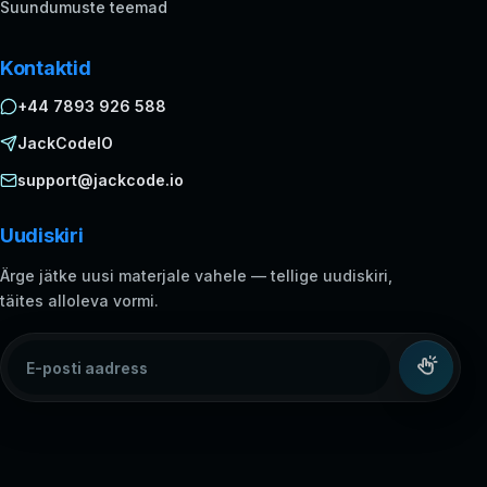
Suundumuste teemad
Kontaktid
+44 7893 926 588
JackCodeIO
support@jackcode.io
Uudiskiri
Ärge jätke uusi materjale vahele — tellige uudiskiri,
täites alloleva vormi.
E-posti aadress