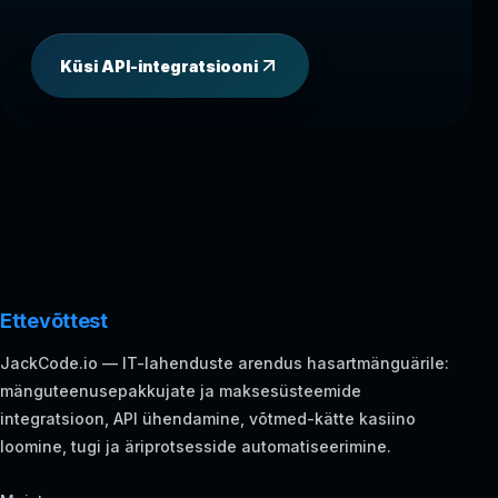
Küsi API-integratsiooni
Ettevõttest
JackCode.io — IT-lahenduste arendus hasartmänguärile:
mänguteenusepakkujate ja maksesüsteemide
integratsioon, API ühendamine, võtmed-kätte kasiino
loomine, tugi ja äriprotsesside automatiseerimine.