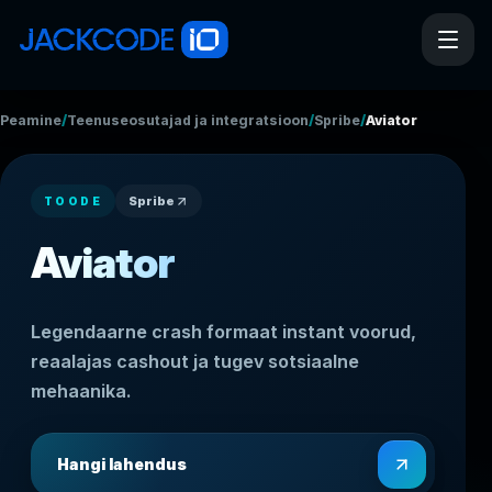
/
/
/
Peamine
Teenuseosutajad ja integratsioonid
Spribe
Aviator
Spribe
TOODE
Aviator
Legendaarne crash formaat instant voorud,
reaalajas cashout ja tugev sotsiaalne
mehaanika.
Hangi lahendus