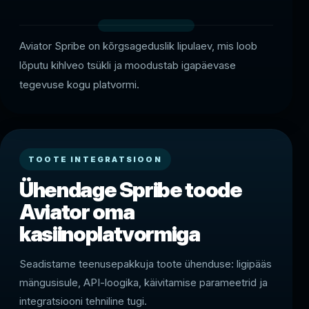
Aviator Spribe on kõrgsageduslik lipulaev, mis loob
lõputu kihlveo tsükli ja moodustab igapäevase
tegevuse kogu platvormi.
TOOTE INTEGRATSIOON
Ühendage Spribe toode
Aviator oma
kasiinoplatvormiga
Seadistame teenusepakkuja toote ühenduse: ligipääs
mängusisule, API-loogika, käivitamise parameetrid ja
integratsiooni tehniline tugi.