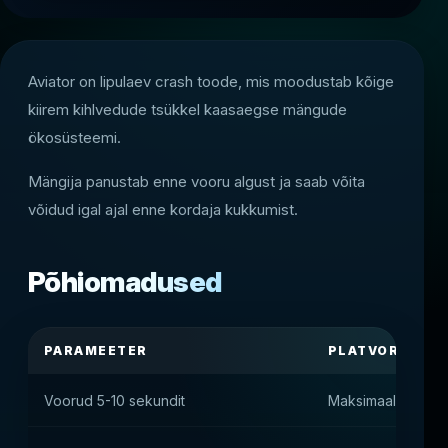
Aviator on lipulaev crash toode, mis moodustab kõige
kiirem kihlvedude tsükkel kaasaegse mängude
ökosüsteemi.
Mängija panustab enne vooru algust ja saab võita
võidud igal ajal enne kordaja kukkumist.
Põhiomadused
PARAMEETER
PLATVORMI VÄ
Voorud 5-10 sekundit
Maksimaalne kihl