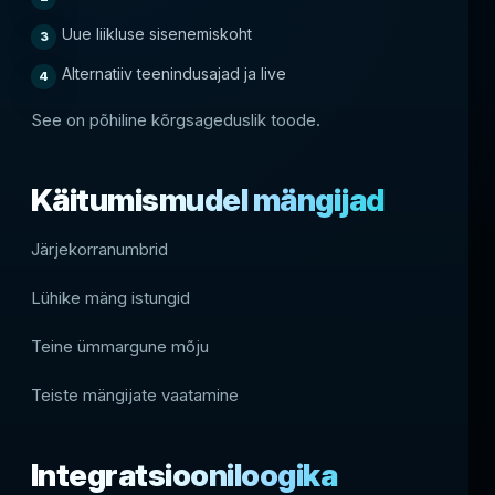
Uue liikluse sisenemiskoht
Alternatiiv teenindusajad ja live
See on põhiline kõrgsageduslik toode.
Käitumismudel mängijad
Järjekorranumbrid
Lühike mäng istungid
Teine ümmargune mõju
Teiste mängijate vaatamine
Integratsiooniloogika