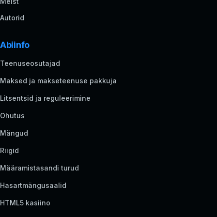
Meist
Autorid
Abiinfo
Teenuseosutajad
Maksed ja makseteenuse pakkuja
Litsentsid ja reguleerimine
Ohutus
Mängud
Riigid
Määramistasandi turud
Hasartmängusaalid
HTML5 kasiino