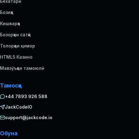
Бехатарӣ
Бозиҳо
Кишварҳо
Бозорҳои сатҳӣ
Толорҳои қимор
HTML5 Казино
Мавзӯъҳои тамоюлӣ
Тамосҳо
+44 7893 926 588
JackCodeIO
support@jackcode.io
Обуна