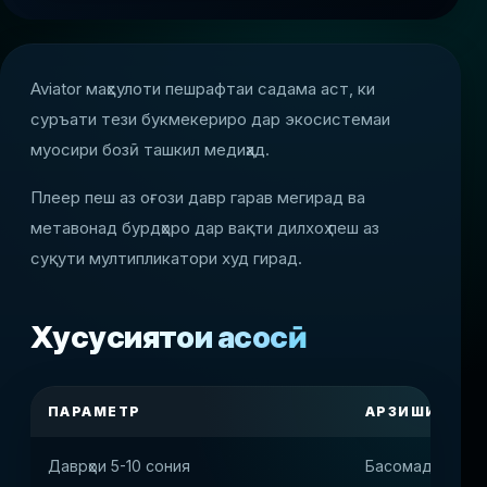
Aviator маҳсулоти пешрафтаи садама аст, ки
суръати тези букмекериро дар экосистемаи
муосири бозӣ ташкил медиҳад.
Плеер пеш аз оғози давр гарав мегирад ва
метавонад бурдҳоро дар вақти дилхоҳ пеш аз
суқути мултипликатори худ гирад.
Хусусиятҳои асосӣ
ПАРАМЕТР
АРЗИШИ ПЛА
Даврҳои 5-10 сония
Басомади макси