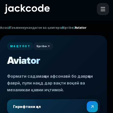
/
/
/
Асосӣ
Таъминкунандагон ва ҳамгироӣ
Spribe
Aviator
Spribe
МАҲСУЛОТ
Aviator
Формати садамаҳои афсонавӣ бо даврҳои
фаврӣ, пули нақд дар вақти воқеӣ ва
механикаи қавии иҷтимоӣ.
Гирифтани ҳал