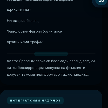
Афзоиши DAU
Нигоҳдории баланд
Фаъолсозии фаврии бозингарон
Арзиши ками трафик
Aviator Spribe як парчами басомади баланд аст, ки
сикли беохирро эҷод мекунад ва фаъолияти
ҳаррӯзаи тамоми платформаро ташкил медиҳад.
ИНТЕГРАТСИЯИ МАҲСУЛОТ