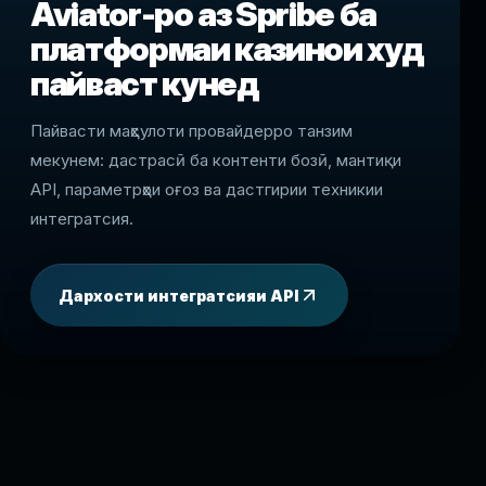
Aviator-ро аз Spribe ба
платформаи казинои худ
пайваст кунед
Пайвасти маҳсулоти провайдерро танзим
мекунем: дастрасӣ ба контенти бозӣ, мантиқи
API, параметрҳои оғоз ва дастгирии техникии
интегратсия.
Дархости интегратсияи API