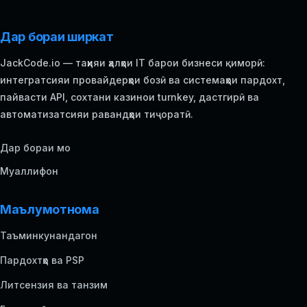
Дар бораи ширкат
JackCode.io — таҳияи ҳалҳои IT барои бизнеси қиморӣ:
интегратсияи провайдерҳои бозӣ ва системаҳои пардохт,
пайвасти API, сохтани казинои turnkey, дастгирӣ ва
автоматизатсияи равандҳои тиҷоратӣ.
Дар бораи мо
Муаллифон
Маълумотнома
Таъминкунандагон
Пардохтҳо ва PSP
Литсензия ва танзим