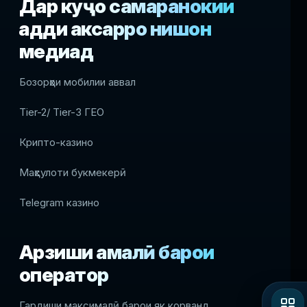
Дар куҷо самаранокии
ҳадди аксарро нишон
медиҳад
Бозорҳои мобилии аввал
Tier-2/ Tier-3 ГЕО
Крипто-казино
Маҳсулоти букмекерӣ
Telegram казино
Арзиши амалӣ барои
оператор
Гардиши максималӣ барои як корванд