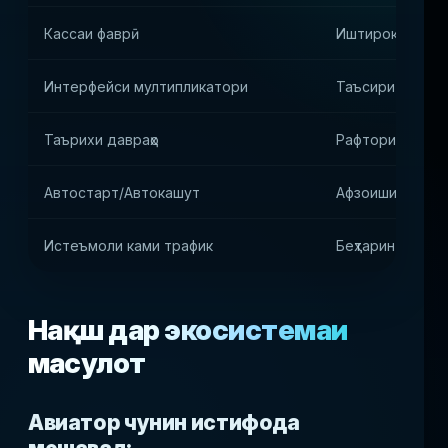
Кассаи фаврӣ
Иштироки бала
Интерфейси мултипликатори
Таъсири иҷтим
Таърихи давраҳо
Рафтори плеер
Автостарт/Автокашут
Афзоиши гарди
Истеъмоли ками трафик
Беҳтарин барои
Нақш дар экосистемаи
маҳсулот
Авиатор чунин истифода