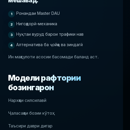
мешавад:
Ронандаи Master DAU
Нигоҳдорӣ-механика
Нуқтаи вуруд барои трафики нав
Алтернатива ба ҷойҳо ва зиндагӣ
Ин маҳсулоти асосии басомади баланд аст.
Модели рафтории
бозингарон
Нархҳои силсилавӣ
Ҷаласаҳои бозии кӯтоҳ
Таъсири даври дигар