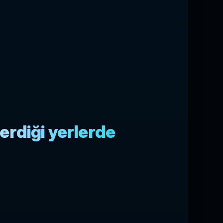
erdiği yerlerde