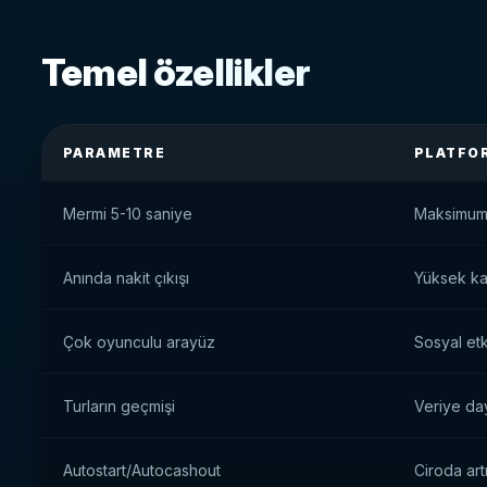
Temel özellikler
PARAMETRE
PLATFO
Mermi 5-10 saniye
Maksimum b
Anında nakit çıkışı
Yüksek kat
Çok oyunculu arayüz
Sosyal etk
Turların geçmişi
Veriye day
Autostart/Autocashout
Ciroda art