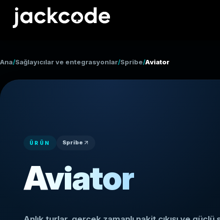
Ana
/
Sağlayıcılar ve entegrasyonlar
/
Spribe
/
Aviator
Spribe
ÜRÜN
Aviator
Anlık turlar, gerçek zamanlı nakit çıkışı ve güçl