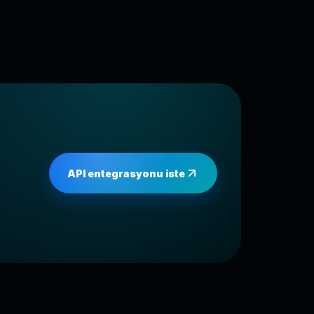
API entegrasyonu iste