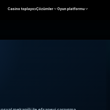
Casino toplayıcı
Çözümler
Oyun platformu
ü sosyal mekaniği ile efsanevi çarpışma