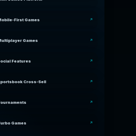
obile-First Games
ultiplayer Games
ocial Features
portsbook Cross-Sell
Tournaments
Turbo Games