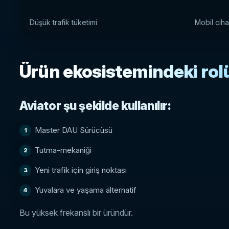
Düşük trafik tüketimi
Mobil ciha
Ürün ekosistemindeki rol
Aviator şu şekilde kullanılır:
Master DAU Sürücüsü
Tutma-mekaniği
Yeni trafik için giriş noktası
Yuvalara ve yaşama alternatif
Bu yüksek frekanslı bir üründür.