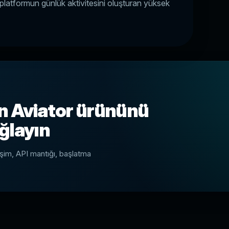
platformun günlük aktivitesini oluşturan yüksek
n Aviator ürününü
ğlayın
rişim, API mantığı, başlatma