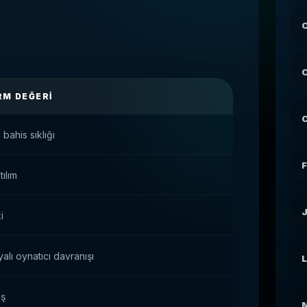
RM DEĞERI
C
ahis sıklığı
F
ılım
J
i
alı oynatıcı davranışı
ış
M