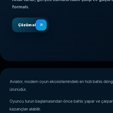
formatı.
Çözüm al
Aviator, modern oyun ekosistemindeki en hızlı bahis döng
ürünüdür.
Oyuncu turun başlamasından önce bahis yapar ve çarpa
kazançları alabilir.