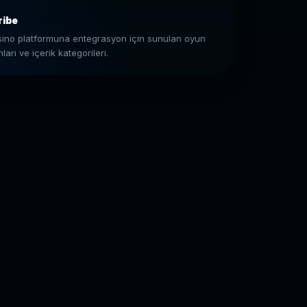
ribe
ino platformuna entegrasyon için sunulan oyun
nları ve içerik kategorileri.