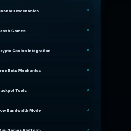
Cashout Mechanics
Crash Games
rypto Casino Integration
ree Bets Mechanics
ackpot Tools
Low Bandwidth Mode
ini Games Platform