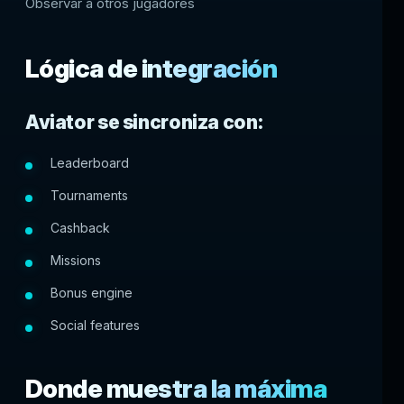
Observar a otros jugadores
Lógica de integración
Aviator se sincroniza con:
Leaderboard
Tournaments
Cashback
Missions
Bonus engine
Social features
Donde muestra la máxima