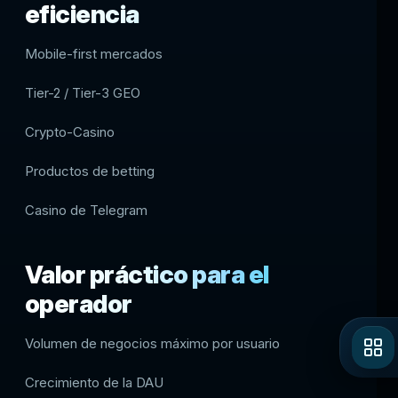
eficiencia
Mobile-first mercados
Tier-2 / Tier-3 GEO
Crypto-Casino
Productos de betting
Casino de Telegram
Valor práctico para el
operador
Volumen de negocios máximo por usuario
Crecimiento de la DAU