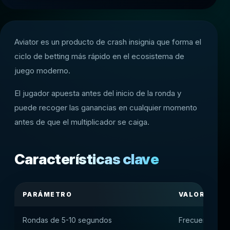
Aviator es un producto de crash insignia que forma el
ciclo de betting más rápido en el ecosistema de
juego moderno.
El jugador apuesta antes del inicio de la ronda y
puede recoger las ganancias en cualquier momento
antes de que el multiplicador se caiga.
Características clave
PARÁMETRO
VALOR DE L
Rondas de 5-10 segundos
Frecuencia má