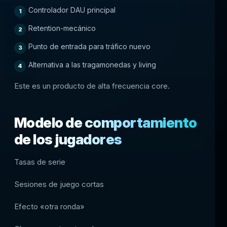
Controlador DAU principal
Retention-mecánico
Punto de entrada para tráfico nuevo
Alternativa a las tragamonedas y living
Este es un producto de alta frecuencia core.
Modelo de comportamiento
de los jugadores
Tasas de serie
Sesiones de juego cortas
Efecto «otra ronda»