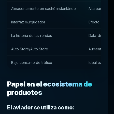
Almacenamiento en caché instantáneo
Alta participac
Interfaz multijugador
Efecto social
La historia de las rondas
Data-driven el
Auto Store/Auto Store
Aumento del v
Bajo consumo de tráfico
Ideal para mob
Papel en el ecosistema de
productos
El aviador se utiliza como: