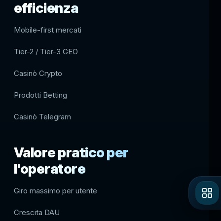
efficienza
Mobile-first mercati
Tier-2 / Tier-3 GEO
Casinò Crypto
Prodotti Betting
Casinò Telegram
Valore pratico per
l'operatore
Giro massimo per utente
Crescita DAU