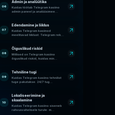
Admin ja analüütika
06
Kuidas töötab Telegram kasiino
admin paneel ja analüüsimee...
Edendamine ja liiklus
07
Kuidas Telegram kasiinod
meelitavad liiklust: Telegram rek...
Õiguslikud riskid
08
Millised on Telegram kasiino
õiguslikud riskid, kuidas min...
Tehniline tugi
09
Kuidas Telegram kasiino tehnilist
tuge pakutakse: 24/7 tug...
Lokaliseerimine ja
skaalamine
10
Kuidas Telegram kasiino siseneb
rahvusvahelisele turule: m...