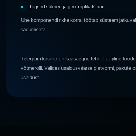
Liigsed sõlmed ja geo-replikatsioon
Ühe komponendi rikke korral töötab süsteem jätkuvalt
kadumiseta.
Telegram kasiino on kaasaegne tehnoloogiline toode, 
võtmerolli. Valides usaldusväärse platvormi, pakute om
usaldust.