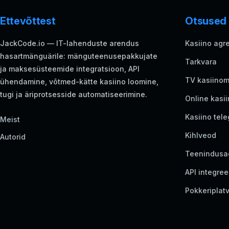
Ettevõttest
Otsused
JackCode.io — IT-lahenduste arendus
Kasiino agr
hasartmänguärile: mänguteenusepakkujate
Tarkvara
ja maksesüsteemide integratsioon, API
TV kasiino
ühendamine, võtmed-kätte kasiino loomine,
tugi ja äriprotsesside automatiseerimine.
Online kasi
Kasiino tel
Meist
Kihlveod
Autorid
Teenindusa
API integree
Pokkeriplat