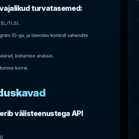
 vajalikud turvatasemed:
SSL/TLS).
ram ID-ga, ja täiendav kontroll vahendite
määrad, käitumise analüüs.
umise korral.
nduskavad
erib välisteenustega API
d)