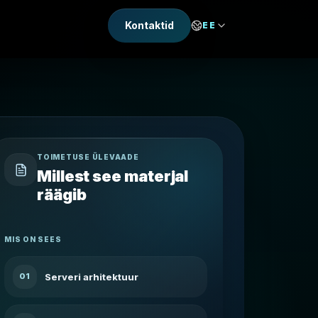
Kontaktid
EE
TOIMETUSE ÜLEVAADE
Millest see materjal
räägib
MIS ON SEES
Serveri arhitektuur
01