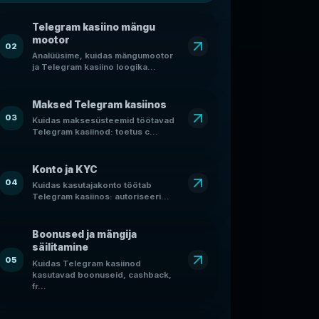
Telegram kasiino mängu
mootor
02
Analüüsime, kuidas mängumootor
ja Telegram kasiino loogika...
Maksed Telegram kasiinos
03
Kuidas maksesüsteemid töötavad
Telegram kasiinod: toetus c...
Konto ja KYC
04
Kuidas kasutajakonto töötab
Telegram kasiinos: autoriseeri...
Boonused ja mängija
säilitamine
05
Kuidas Telegram kasiinod
kasutavad boonuseid, cashback,
fr...