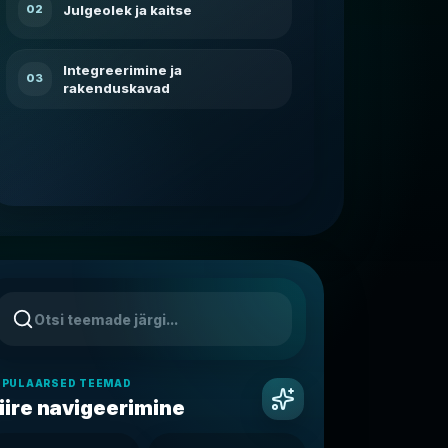
Julgeolek ja kaitse
02
Integreerimine ja
03
rakenduskavad
OPULAARSED TEEMAD
iire navigeerimine