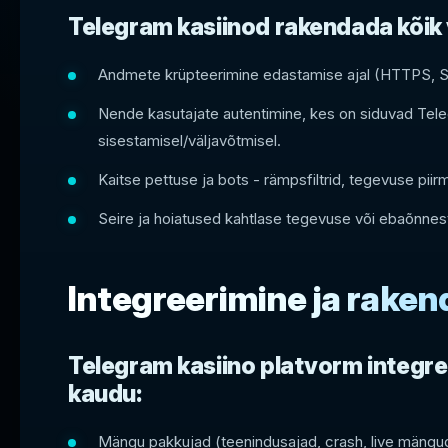
Telegram kasiinod rakendada kõik
Andmete krüpteerimine edastamise ajal (HTTPS, 
Nende kasutajate autentimine, kes on siduvad Teleg
sisestamisel/väljavõtmisel.
Kaitse pettuse ja bots - rämpsfiltrid, tegevuse piir
Seire ja hoiatused kahtlase tegevuse või ebaõnnest
Integreerimine ja rake
Telegram kasiino platvorm integre
kaudu:
Mängu pakkujad (teenindusajad, crash, live mängu