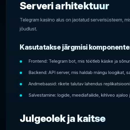
Serveri arhitektuur
Telegram kasiino alus on jaotatud serverisüsteem, mis 
jõudlust.
Kasutatakse järgmisi komponente
Frontend: Telegram bot, mis töötleb käske ja sõnu
Backend: API server, mis haldab mängu loogikat, sald
Andmebaasid: rikete talutav lahendus replikatsioon
Salvestamine: logide, meediafailide, kihlveo ajaloo
Julgeolek ja kaitse