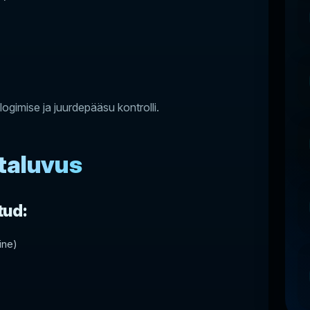
logimise ja juurdepääsu kontrolli.
 taluvus
tud:
ine)