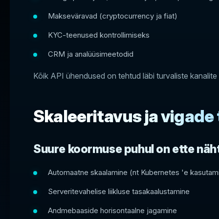
Makseväravad (cryptocurrency ja fiat)
KYC-teenused kontrollimiseks
CRM ja analüüsimeetodid
Kõik API ühendused on tehtud läbi turvaliste kanalite 
Skaleeritavus ja vigade
Suure koormuse puhul on ette näh
Automaatne skaalamine (nt Kubernetes 'e kasutam
Serveritevahelise liikluse tasakaalustamine
Andmebaaside horisontaalne jagamine