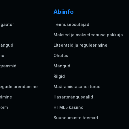
Abiinfo
egaator
Teenuseosutajad
Maksed ja makseteenuse pakkuja
mängud
Litsentsid ja reguleerimine
ino
Ohutus
egrammid
Mängud
Riigid
egade arendamine
Määramistasandi turud
rimine
Hasartmängusaalid
vorm
HTML5 kasiino
Suundumuste teemad