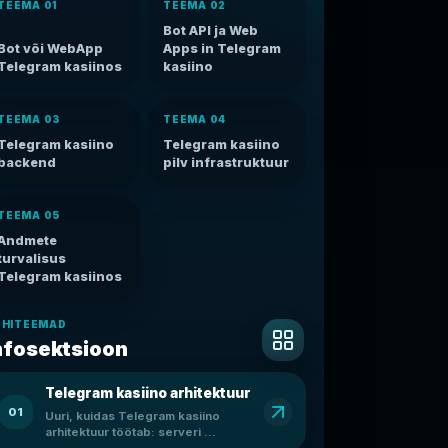
TEEMA 01
TEEMA 02
Bot API ja Web
Bot või WebApp
Apps in Telegram
Telegram kasiinos
kasiino
TEEMA 03
TEEMA 04
Telegram kasiino
Telegram kasiino
backend
pilv infrastruktuur
TEEMA 05
Andmete
turvalisus
Telegram kasiinos
ÕHITEEMAD
nfosektsioon
Telegram kasiino arhitektuur
01
Uuri, kuidas Telegram kasiino
arhitektuur töötab: serveri ...