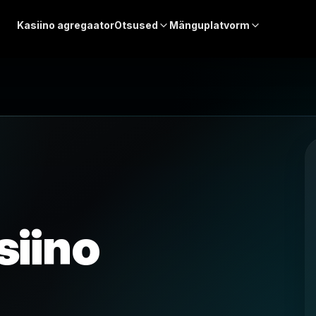
Kasiino agregaator
Otsused
Mänguplatvorm
siino