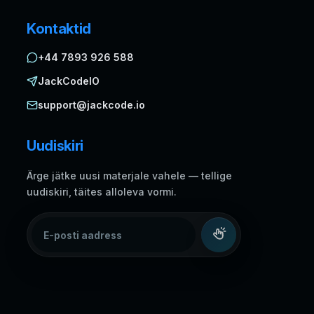
Kontaktid
+44 7893 926 588
JackCodeIO
support@jackcode.io
Uudiskiri
Ärge jätke uusi materjale vahele — tellige
uudiskiri, täites alloleva vormi.
E-posti aadress