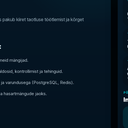
pakub kiiret taotluse töötlemist ja kõrget
:
meid mängijad.
osid, kontrollimist ja tehinguid.
i ja varundusega (PostgreSQL, Redis).
P
 ja hasartmängude jaoks.
I