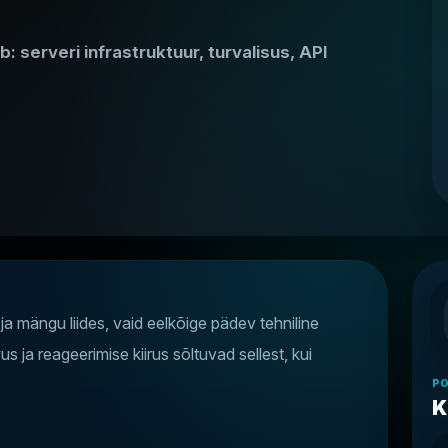
: serveri infrastruktuur, turvalisus, API
 ja mängu liides, vaid eelkõige pädev tehniline
vus ja reageerimise kiirus sõltuvad sellest, kui
P
K