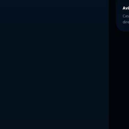
Avi
Cas
dir