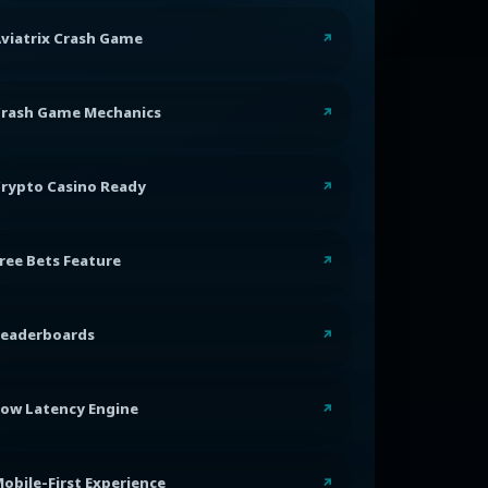
viatrix Crash Game
rash Game Mechanics
rypto Casino Ready
ree Bets Feature
eaderboards
ow Latency Engine
obile-First Experience