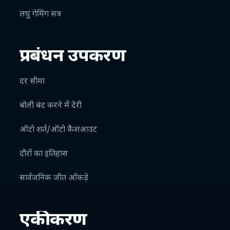
लघु गेमिंग सत्र
प्रबंधन उपकरण
दर सीमा
बोली बंद करने में देरी
ऑटो शर्त/ऑटो कैशआउट
दौरों का इतिहास
सार्वजनिक जीत आँकड़े
एकीकरण