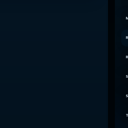
M
R
R
S
S