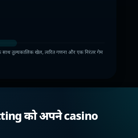
दर के साथ तुल्यकालिक खेल, त्वरित गणना और एक निरंतर गेम
tting को अपने casino