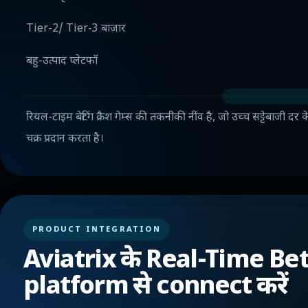
Tier-2/ Tier-3 बाजार
बहु-उत्पाद प्लेटफॉ
रियल-टाइम बेटिंग क्रैश गेम्स की तकनीकी नींव है, जो उच्च सट्टेबाजी 
चक्र प्रदान करता है।
PRODUCT INTEGRATION
Aviatrix के Real-Time Be
platform से connect करें