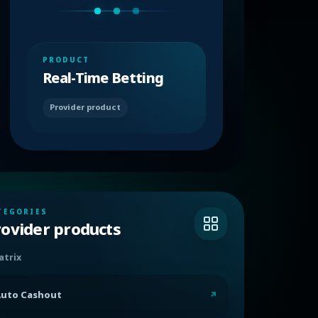
PRODUCT
Real-Time Betting
Provider product
TEGORIES
rovider products
atrix
uto Cashout