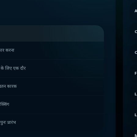
A
C
ीकार करना
C
ं के लिए एक दौर
F
द्यतन कारक
L
क्सिंग
L
ुनः प्रारंभ
M