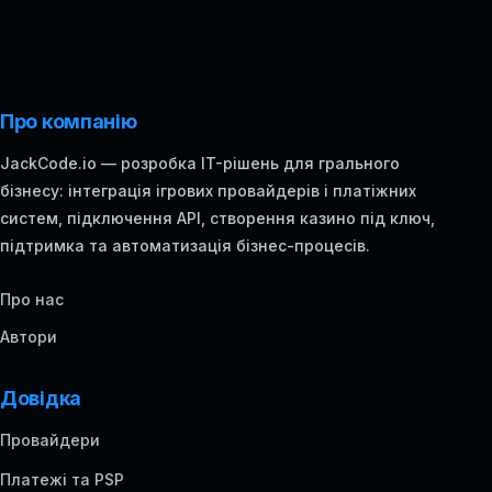
Про компанію
JackCode.io — розробка IT-рішень для грального
бізнесу: інтеграція ігрових провайдерів і платіжних
систем, підключення API, створення казино під ключ,
підтримка та автоматизація бізнес-процесів.
Про нас
Автори
Довідка
Провайдери
Платежі та PSP