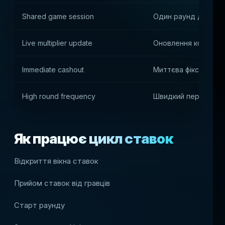
Shared game session
Один раунд для всіх
Live multiplier update
Оновлення коефіціє
Immediate cashout
Миттєва фіксація в
High round frequency
Швидкий перезапуск
Як працює цикл ставок
Відкриття вікна ставок
Прийом ставок від гравців
Старт раунду