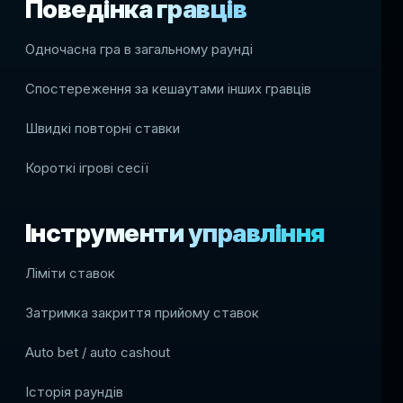
Поведінка гравців
Одночасна гра в загальному раунді
Спостереження за кешаутами інших гравців
Швидкі повторні ставки
Короткі ігрові сесії
Інструменти управління
Ліміти ставок
Затримка закриття прийому ставок
Auto bet / auto cashout
Історія раундів