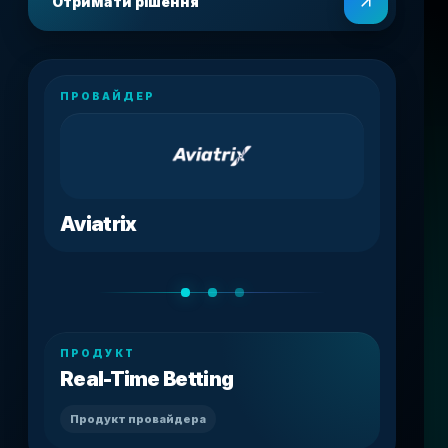
Отримати рішення
ПРОВАЙДЕР
Aviatrix
ПРОДУКТ
Real-Time Betting
Продукт провайдера