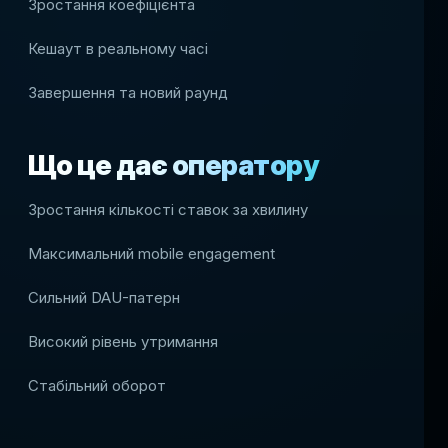
Зростання коефіцієнта
Кешаут в реальному часі
Завершення та новий раунд
Що це дає оператору
Зростання кількості ставок за хвилину
Максимальний mobile engagement
Сильний DAU-патерн
Високий рівень утримання
Стабільний оборот