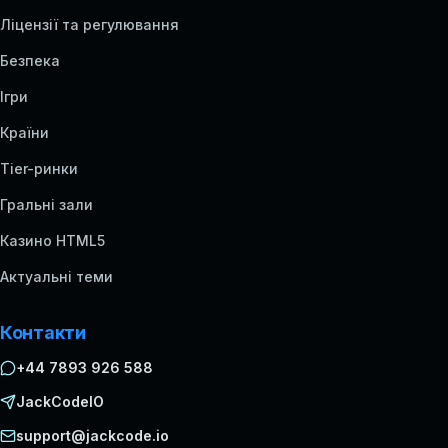
Ліцензії та регулювання
Безпека
Ігри
Країни
Tier-ринки
Гральні зали
Казино HTML5
Актуальні теми
Контакти
+44 7893 926 588
JackCodeIO
support@jackcode.io