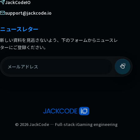
JackCodeIO
support@jackcode.io
ニュースレター
新しい資料を見逃さないよう、下のフォームからニュースレ
ターにご登録ください。
メールアドレス
© 2026 JackCode — Full-stack iGaming engineering