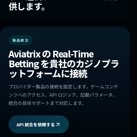
供します。
製品統合
Aviatrix の Real-Time
Betting を貴社のカジノプラ
ットフォームに接続
プロバイダー製品の接続を設定します。ゲームコンテ
ンツへのアクセス、API ロジック、起動パラメータ、
統合の技術サポートまで対応します。
API 統合を依頼する