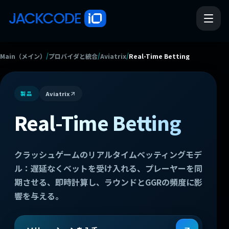
/
/
/
Main（メイン）
プロバイダと統合
Aviatrix
Real-Time Betting
Aviatrix
製品
Real-Time Betting
クラッシュゲームのリアルタイムベッティングモデ
ル：遅延なくベットを受け入れる、プレーヤーを同
期させる、即時計算し、ラウンドとGGRの頻度に影
響を与える。