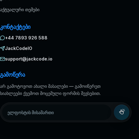
აქტუალური თემები
კონტაქტები
+44 7893 926 588
JackCodeIO
support@jackcode.io
გამოწერა
არ გამოტოვოთ ახალი მასალები — გამოიწერეთ
სიახლეები ქვემოთ მოცემული ფორმის შევსებით.
ელფოსტის მისამართი