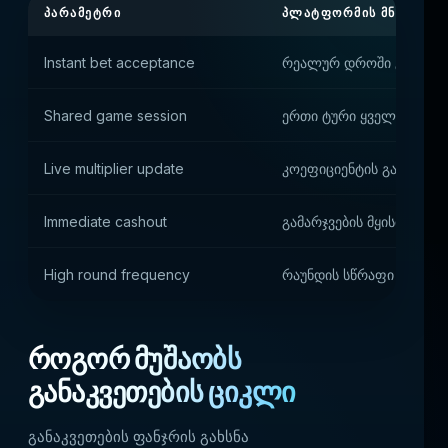
ᲞᲐᲠᲐᲛᲔᲢᲠᲘ
ᲞᲚᲐᲢᲤᲝᲠᲛᲘᲡ ᲛᲜᲘᲨᲕᲜᲔᲚ
Instant bet acceptance
რეალურ დროში განაკვეთ
Shared game session
ერთი ტური ყველა მოთამ
Live multiplier update
კოეფიციენტის განახლებ
Immediate cashout
გამარჯვების მყისიერი დ
High round frequency
რაუნდის სწრაფი გადატ
როგორ მუშაობს
განაკვეთების ციკლი
განაკვეთების ფანჯრის გახსნა