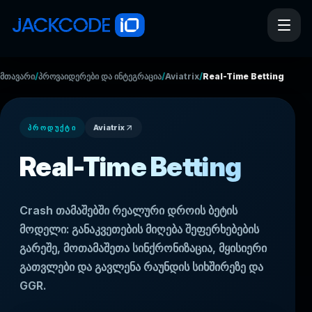
/
/
/
მთავარი
პროვაიდერები და ინტეგრაცია
Aviatrix
Real-Time Betting
Aviatrix
ᲞᲠᲝᲓᲣᲥᲢᲘ
Real-Time Betting
Crash თამაშებში რეალური დროის ბეტის
მოდელი: განაკვეთების მიღება შეფერხებების
გარეშე, მოთამაშეთა სინქრონიზაცია, მყისიერი
გათვლები და გავლენა რაუნდის სიხშირეზე და
GGR.