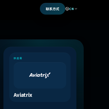
联系方式
CN
供应商
Aviatrix