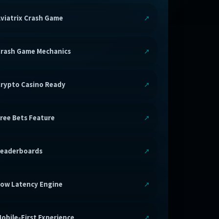
viatrix Crash Game
rash Game Mechanics
rypto Casino Ready
ree Bets Feature
eaderboards
ow Latency Engine
obile-First Experience