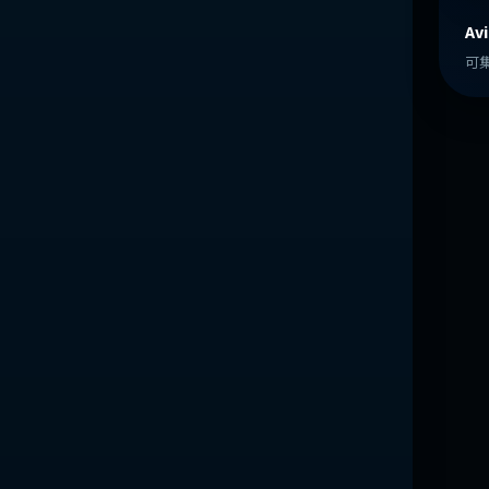
Avi
可