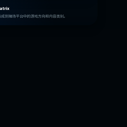
atrix
集成到赌场平台中的游戏方向和内容类别。