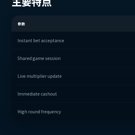
主要特点
参数
Instant bet acceptance
Shared game session
Live multiplier update
Immediate cashout
High round frequency